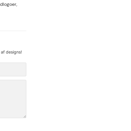
ldlogoer,
 af designs!