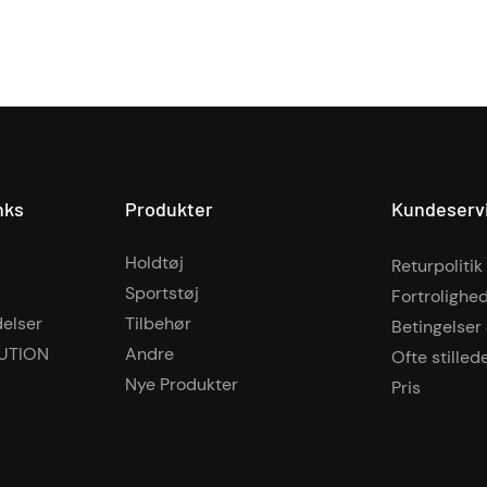
nks
Produkter
Kundeserv
Holdtøj
Returpolitik
Sportstøj
Fortrolighed
delser
Tilbehør
Betingelser
UTION
Andre
Ofte stille
Nye Produkter
Pris