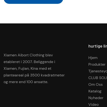
hurtige li
Xiamen Aibort Clothing blev
Hjem
etableret i 2007. Beliggende i
Produkter
Xiamen, Fujian, Kina med et
Tjenestey
planteareal på 3500 kvadratmeter
CLUB SOL
og mere end 100 ansatte.
Om Oss
Katalog
Nyheder
Video