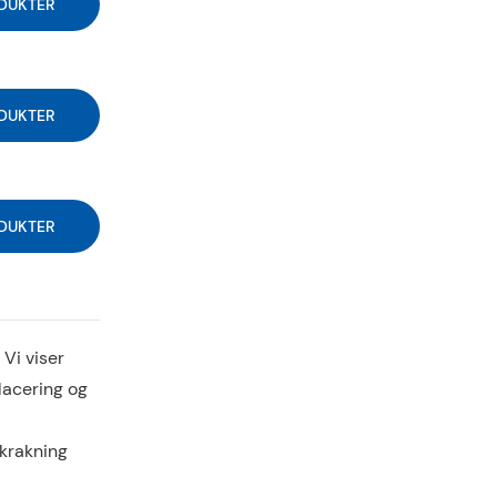
DUKTER
DUKTER
DUKTER
Vi viser
placering og
 krakning