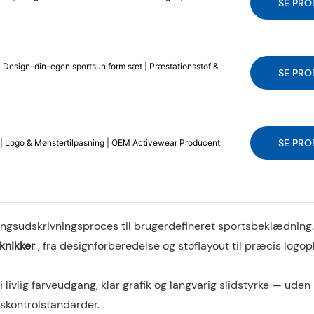
SE PRO
 Design-din-egen sportsuniform sæt | Præstationsstof &
SE PRO
SE PRO
 | Logo & Mønstertilpasning | OEM Activewear Producent
ingsudskrivningsproces til brugerdefineret sportsbeklædning. 
knikker
, fra designforberedelse og stoflayout til præcis logo
 livlig farveudgang, klar grafik og langvarig slidstyrke — uden
etskontrolstandarder.