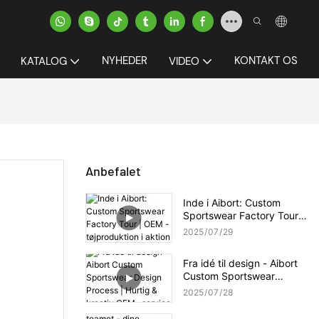
NYHEDER
KONTAKT OS
KATALOG
VIDEO
Anbefalet
Inde i Aibort: Custom
Sportswear Factory Tour |
OEM -tøjproduktion i
2025
07
29
aktion
Fra idé til design - Aibort
Custom Sportswear
Design Process | Hurtig &
2025
07
28
kreativ OEM -service