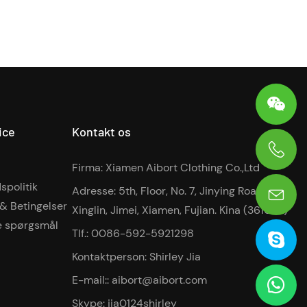
ice
Kontakt os
Firma: Xiamen Aibort Clothing Co.,Ltd
0086-13906036269
spolitik
Adresse: 5th, Floor, No. 7, Jinying Road,
 & Betingelser
Xinglin, Jimei, Xiamen, Fujian. Kina (361022)
de spørgsmål
Tlf.: 0086-592-5921298
Kontaktperson: Shirley Jia
E-mail::
aibort@aibort.com
Skype: jia0124shirley