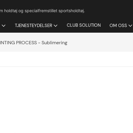
 holdtøj og specialfremstillet sportsholdtøj.
CLUB SOLUTION
R
TJENESTEYDELSER
OM OSS
NTING PROCESS - Sublimering