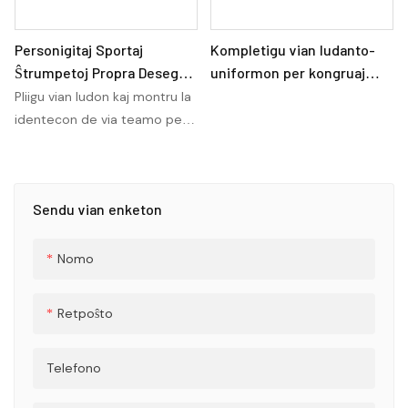
Personigitaj Sportaj
Kompletigu vian ludanto-
Ŝtrumpetoj Propra Desegnu
uniformon per kongruaj
vian Kluban Lernejan
basketbalaj
Pliigu vian ludon kaj montru la
Ŝtrumpeton. Pliigu vian
ŝtrumpetoj.Custom-
identecon de via teamo per
ludon per kutimaj futbalaj
emblemaj ŝtrumpetoj &
personigitaj sportaj
ŝtrumpetoj, kiuj montras la
kutimaj skipaj ŝtrumpetoj
ŝtrumpetoj. Propre desegnu
identecon kaj stilon de via
estas bonegaj por atletikaj
vian klubon aŭ lernejan
Sendu vian enketon
teamo
teamoj
ŝtrumpeton por unika kaj
eleganta tuŝo, kiu elstarigos
vian teamon sur la
Nomo
futbalkampo
Retpoŝto
Telefono