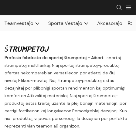
Teamvestaĵo
Sporta Vestaĵo
Akcesoraĵo
ŜTRUMPETOJ
Profesia fabrikisto de sportaj ŝtrumpetoj - Aibort
, sportaj
ŝtrumpetoj multflankaj: Niaj sportaj ŝtrumpetoj-produktoj
ofertas nekompareblan versatilecon por atletoj de ĉiuj
niveloj.Efikec-movitaj: Niaj ŝtrumpetoj-produktoj estas
dezajnitaj por plibonigi sportan rendimenton kaj optimumigi
komforton.Altkvalitaj materialoj: Niaj sportaj ŝtrumpetoj-
produktoj estas kreitaj uzante la plej bonajn materialojn. por
certigi fortikecon kaj longvivecon.Personigeblaj dezajnoj: Kun
nia produktoj, vi povas personecigi la dezajnon por perfekte
reprezenti vian teamon aŭ organizon.