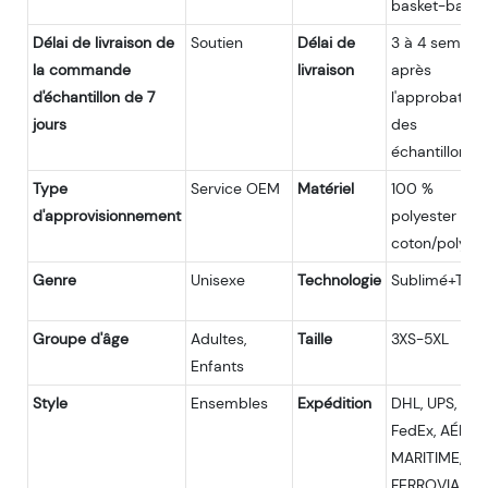
basket-ball
Délai de livraison de
Soutien
Délai de
3 à 4 semain
la commande
livraison
après
d'échantillon de 7
l'approbation
jours
des
échantillons
Type
Service OEM
Matériel
100 %
d'approvisionnement
polyester ;
coton/polyest
Genre
Unisexe
Technologie
Sublimé+Tein
Groupe d'âge
Adultes,
Taille
3XS-5XL
Enfants
Style
Ensembles
Expédition
DHL, UPS,
FedEx, AÉRIEN
MARITIME,
FERROVIAIRE