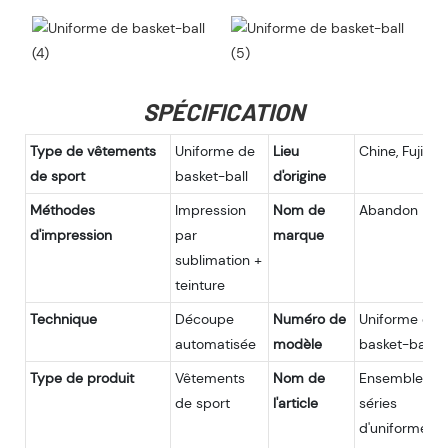
SPÉCIFICATION
Type de vêtements
Uniforme de
Lieu
Chine, Fujian
de sport
basket-ball
d'origine
Méthodes
Impression
Nom de
Abandon
d'impression
par
marque
sublimation +
teinture
Technique
Découpe
Numéro de
Uniforme de
automatisée
modèle
basket-ball-1
Type de produit
Vêtements
Nom de
Ensembles d
de sport
l'article
séries
d'uniformes 