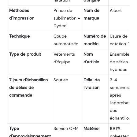
natation
d'origine
Méthodes
Prince de
Nom de
Aibort
d'impression
sublimation +
marque
Dyded
Technique
Coupe
Numéro de
Usure de
automatisée
modèle
natation-1
Type de produit
Vêtements
Nom
Ensembles
d'équipe
d'article
de séries
hybrides
7 jours d'échantillon
Soutien
Délai de
3-4
de délais de
livraison
semaines
commande
après
l'approbation
des
échantillons
Type
Service OEM
Matériel
100%
d'approvisionnement
polyester;