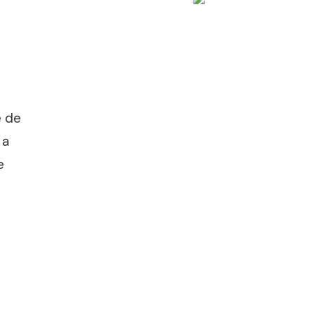
e de
 a
e