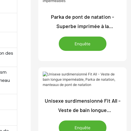
Parka de pont de natation -
Superbe imprimée à la
sublimation + fond teint | Mateau
Enquête
d'échauffement de l'équipe de
on des
natation personnalisée | Fabricant
de vestes extérieures
gsm
imperméables
nneau
Unisexe surdimensionné Fit All -
Veste de bain longue
imperméable, Parka de natation,
Enquête
manteaux de pont de natation
in de