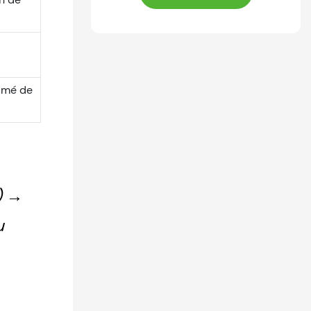
rimé de
) →
u