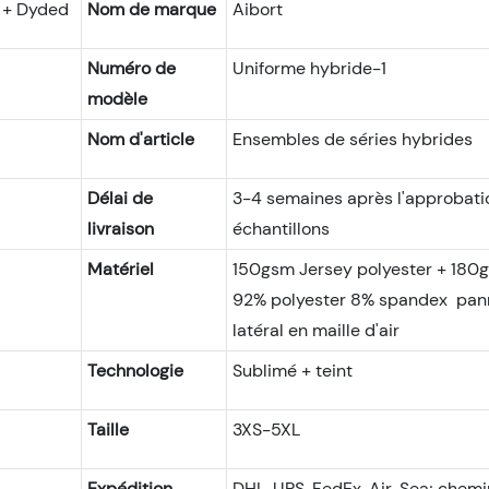
n + Dyded
Nom de marque
Aibort
Numéro de
Uniforme hybride-1
modèle
Nom d'article
Ensembles de séries hybrides
Délai de
3-4 semaines après l'approbati
livraison
échantillons
Matériel
150gsm Jersey polyester + 180
92% polyester 8% spandex pa
latéral en maille d'air
Technologie
Sublimé + teint
Taille
3XS-5XL
Expédition
DHL, UPS, FedEx, Air, Sea; chem