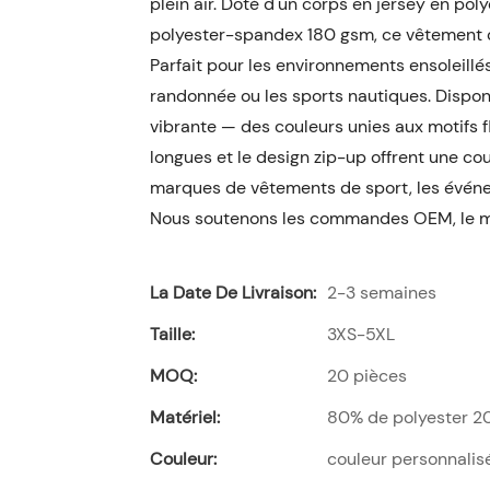
plein air. Doté d'un corps en jersey en pol
polyester-spandex 180 gsm, ce vêtement off
Parfait pour les environnements ensoleillés 
randonnée ou les sports nautiques. Dispo
vibrante — des couleurs unies aux motifs 
longues et le design zip-up offrent une co
marques de vêtements de sport, les événe
Nous soutenons les commandes OEM, le mo
La Date De Livraison:
2-3 semaines
Taille:
3XS-5XL
MOQ:
20 pièces
Matériel:
80% de polyester 
Couleur:
couleur personnalis