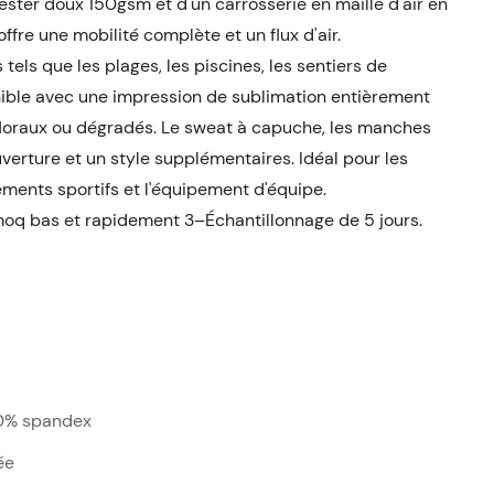
yester doux 150gsm et d'un carrosserie en maille d'air en
re une mobilité complète et un flux d'air.
tels que les plages, les piscines, les sentiers de
nible avec une impression de sublimation entièrement
floraux ou dégradés. Le sweat à capuche, les manches
uverture et un style supplémentaires. Idéal pour les
ments sportifs et l'équipement d'équipe.
q bas et rapidement 3–Échantillonnage de 5 jours.
20% spandex
ée