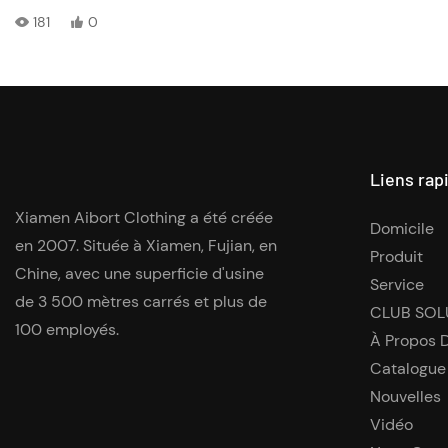
181
0
Liens rap
Xiamen Aibort Clothing a été créée
Domicile
en 2007. Située à Xiamen, Fujian, en
Produit
Chine, avec une superficie d'usine
Service
de 3 500 mètres carrés et plus de
CLUB SOL
100 employés.
À Propos 
Catalogue
Nouvelles
Vidéo