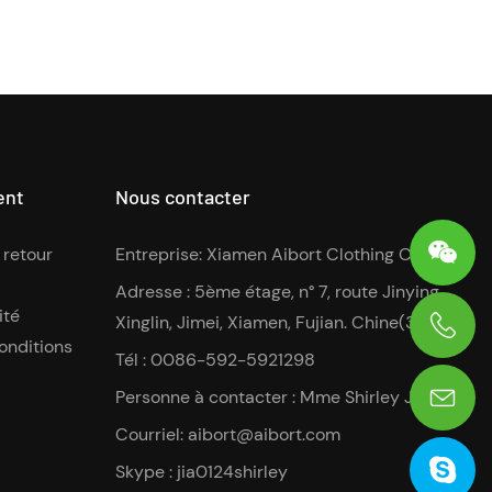
ent
Nous contacter
 retour
Entreprise: Xiamen Aibort Clothing Co., Ltd
Adresse : 5ème étage, n° 7, route Jinying,
ité
Xinglin, Jimei, Xiamen, Fujian. Chine(361022)
onditions
0086-13906036269
Tél : 0086-592-5921298
Personne à contacter : Mme Shirley Jia
Courriel:
aibort@aibort.com
Skype : jia0124shirley