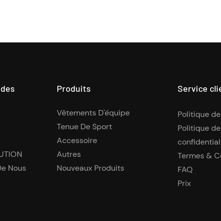
ides
Produits
Service cli
Vêtements D'équipe
Politique de
Tenue De Sport
Politique de
Accessoire
confidential
UTION
Autres
Termes & C
De Nous
Nouveaux Produits
FAQ
Prix