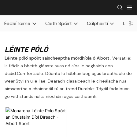
Éadaí foirne
Caith Spóirt
Cúlpháirtí
Daoine
LÉINTE PÓLÓ
Léinte póló spóirt saincheaptha mórdhíola ó Aibort
, Versatile:
Is féidir a bheith gléasta suas nó síos le haghaidh aon
ócáid.Comfortable: Déanta le hábhair bog agus breathable do
wear.Stylish uile-lae: Dearadh clasaiceach le cineálacha nua-
aimseartha a choinneáil tú ar-trend.Durable: Tógáil fada buan
go withstands rialta níocháin agus caitheamh.