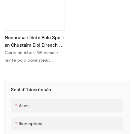
Monarcha Léinte Polo Spórt
an Chustaim Díol Díreach -
Aibort Sport
Cuireann Aibort Wholesale
léinte polo poileistear
sublimation saincheaptha ar
fáil atá foirfe do
ghníomhaíochtaí spóirt agus
Seol d'fhiosrúchán
lasmuigh. Is féidir na léinte
polo bunaidh agus breathable
seo a phearsanú chun
Ainm
freastal ar do riachtanais
shonracha agus tá siad ar fáil
Ríomhphost
le díol díreach