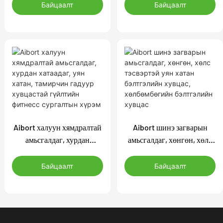
бөмбөгийн бэлтгэлийн
спортын бэлтгэлийн
Байцаалт
Байцаалт
хүрэм, тохь тухтай
хувцас, хөл бөмбөгийн
спортын хүрэм
спортын хүрэм, тохь
тухтай өмд
Aibort халуун хямдралтай
Aibort шинэ загварын
амьсгалдаг, хурдан
амьсгалдаг, хөнгөн, хөлс
хатаадаг, уян хатан,
тэсвэртэй уян хатан
тамирчин гадуур
бэлтгэлийн хувцас,
Байцаалт
Байцаалт
хувцастай гүйлтийн
хөлбөмбөгийн бэлтгэлийн
фитнесс сургалтын хүрэм
хувцас