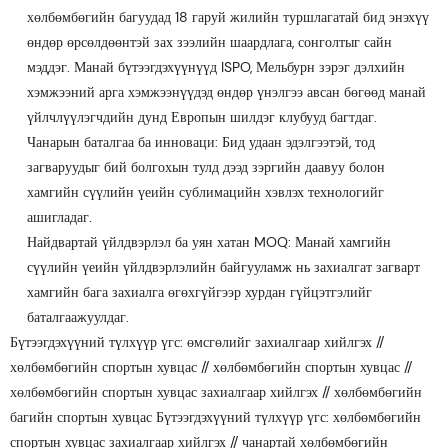
хөлбөмбөгийн багуудад 18 гаруй жилийн туршлагатай бид энэхүү
өндөр өрсөлдөөнтэй зах зээлийн шаардлага, сонголтыг сайн
мэддэг. Манай бүтээгдэхүүнүүд ISPO, Мельбурн зэрэг дэлхийн
хэмжээний арга хэмжээнүүдэд өндөр үнэлгээ авсан бөгөөд манай
үйлчлүүлэгчдийн дунд Европын шилдэг клубууд багтдаг.
Чанарын баталгаа ба инноваци: Бид удаан эдэлгээтэй, тод
загваруудыг бий болгохын тулд дээд зэргийн даавуу болон
хамгийн сүүлийн үеийн сублимацийн хэвлэх технологийг
ашигладаг.
Найдвартай үйлдвэрлэл ба уян хатан MOQ: Манай хамгийн
сүүлийн үеийн үйлдвэрлэлийн байгууламж нь захиалгат загварт
хамгийн бага захиалга өгөхгүйгээр хурдан гүйцэтгэлийг
баталгаажуулдаг.
Бүтээгдэхүүний түлхүүр үгс: өмсгөлийг захиалгаар хийлгэх //
хөлбөмбөгийн спортын хувцас // хөлбөмбөгийн спортын хувцас //
хөлбөмбөгийн спортын хувцас захиалгаар хийлгэх // хөлбөмбөгийн
багийн спортын хувцас Бүтээгдэхүүний түлхүүр үгс: хөлбөмбөгийн
спортын хувцас захиалгаар хийлгэх // чанартай хөлбөмбөгийн