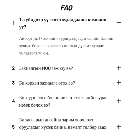
FAQ
Та үйлдвэр үү эсвэл худалдааны компани
1
уу?
Айборт нь 17 жилийн турш дээд зэрэглэлийн багийн
хувцас болон захиалгат спортын дүрэмт хувцас
үйлдвэрлэгч юм.
2
Захиалгын MOQ гэж юу вэ?
3
Би хэрхэн захиалга өгөх вэ?
Би хэдэн лого болон ивээн тэтгэгчийн зураг
4
нэмж болох вэ?
Би загварын дизайнд зарим өөрчлөлт
5
оруулахыг хүсэж байна, нэмэлт төлбөр авах