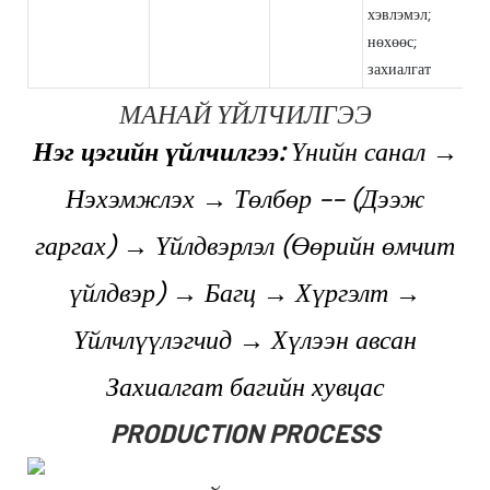
хэвлэмэл;
нөхөөс;
захиалгат
МАНАЙ ҮЙЛЧИЛГЭЭ
Нэг цэгийн үйлчилгээ:
Үнийн санал →
Нэхэмжлэх → Төлбөр -- (Дээж
гаргах) → Үйлдвэрлэл (Өөрийн өмчит
үйлдвэр) → Багц → Хүргэлт →
Үйлчлүүлэгчид → Хүлээн авсан
Захиалгат багийн хувцас
PRODUCTION PROCESS