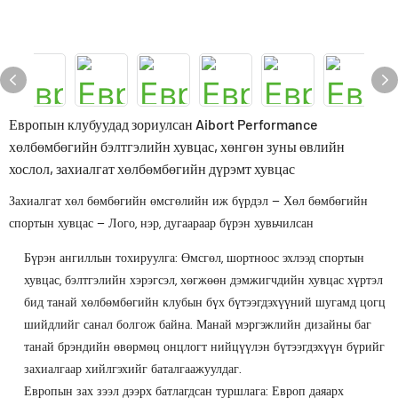
Европын клубуудад зориулсан Aibort Performance
хөлбөмбөгийн бэлтгэлийн хувцас, хөнгөн зуны өвлийн
хослол, захиалгат хөлбөмбөгийн дүрэмт хувцас
Захиалгат хөл бөмбөгийн өмсгөлийн иж бүрдэл – Хөл бөмбөгийн
спортын хувцас – Лого, нэр, дугаараар бүрэн хувьчилсан
Бүрэн ангиллын тохируулга: Өмсгөл, шортноос эхлээд спортын
хувцас, бэлтгэлийн хэрэгсэл, хөгжөөн дэмжигчдийн хувцас хүртэл
бид танай хөлбөмбөгийн клубын бүх бүтээгдэхүүний шугамд цогц
шийдлийг санал болгож байна. Манай мэргэжлийн дизайны баг
танай брэндийн өвөрмөц онцлогт нийцүүлэн бүтээгдэхүүн бүрийг
захиалгаар хийлгэхийг баталгаажуулдаг.
Европын зах зээл дээрх батлагдсан туршлага: Европ даяарх