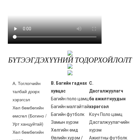
БҮТЭЭГДЭХҮҮНИЙ ТОДОРХОЙЛОЛТ
А. Тоглогчийн
B. Багийн гаднах
C.
талбай дээрх
хувцас
Дасгалжуулагч
хэрэгсэл
Багийн поло цамц
ба ажилтнуудын
Багийн малгайтай
хэрэгсэл
Хөл бөмбөгийн
Багийн футболк
Коуч Поло цамц
өмсгөл (Богино /
Замын хүрэм
Дасгалжуулагчийн
Урт ханцуйтай)
Хөлгийн өмд
хүрэм
Хөл бөмбөгийн
Өвлийн хүрэм /
Ажилтны футболк