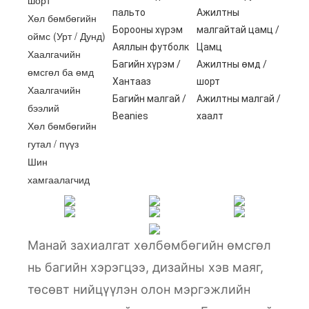
шорт
пальто
Ажилтны
Хөл бөмбөгийн
Борооны хүрэм
малгайтай цамц /
оймс (Урт / Дунд)
Аяллын футболк
Цамц
Хаалгачийн
Багийн хүрэм /
Ажилтны өмд /
өмсгөл ба өмд
Хантааз
шорт
Хаалгачийн
Багийн малгай /
Ажилтны малгай /
бээлий
Beanies
хаалт
Хөл бөмбөгийн
гутал / пүүз
Шин
хамгаалагчид
Манай захиалгат хөлбөмбөгийн өмсгөл
нь багийн хэрэгцээ, дизайны хэв маяг,
төсөвт нийцүүлэн олон мэргэжлийн