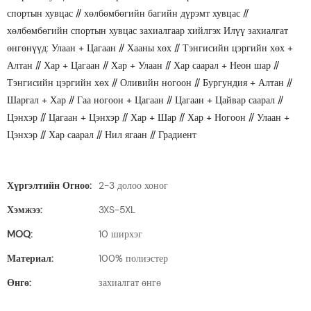
спортын хувцас // хөлбөмбөгийн багийн дүрэмт хувцас //
хөлбөмбөгийн спортын хувцас захиалгаар хийлгэх Илүү захиалгат
өнгөнүүд: Улаан + Цагаан // Хааны хөх // Тэнгисийн цэргийн хөх +
Алтан // Хар + Цагаан // Хар + Улаан // Хар саарал + Неон шар //
Тэнгисийн цэргийн хөх // Оливийн ногоон // Бургундия + Алтан //
Шаргал + Хар // Гаа ногоон + Цагаан // Цагаан + Цайвар саарал //
Цэнхэр // Цагаан + Цэнхэр // Хар + Шар // Хар + Ногоон // Улаан +
Цэнхэр // Хар саарал // Нил ягаан // Градиент
Хүргэлтийн Огноо:
2-3 долоо хоног
Хэмжээ:
3XS-5XL
MOQ:
10 ширхэг
Материал:
100% полиэстер
Өнгө:
захиалгат өнгө