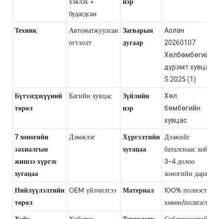
хэвлэх +
нэр
будагдсан
Техник
Автоматжуулсан
Загварын
Аолан
огтлолт
дугаар
20260107
Хөлбөмбөгийн
дүрэмт хувцас
S 2025 (1)
Бүтээгдэхүүний
Багийн хувцас
Зүйлийн
Хөл
төрөл
нэр
бөмбөгийн
хувцас
7 хоногийн
Дэмжлэг
Хүргэлтийн
Дээжийг
захиалгын
хугацаа
баталснаас хойш
жишээ хүргэх
3-4 долоо
хугацаа
хоногийн дараа
Нийлүүлэлтийн
OEM үйлчилгээ
Материал
100% полиэстр;
төрөл
хөвөн/полиэстр
Хүйс
Хүйстэн
Технологи
Сублимацитай