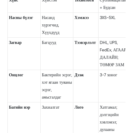
+ Будсан
Насны бүлэг
Насанд
Хэмжээ
3XS-5XL
хүрэгчид,
Хүүхдүүд
Загвар
Багцууд
Тээвэрлэлт
DHL, UPS,
FedEx, АГААР,
ДАЛАЙН;
ТӨМӨР ЗАМ
Онцлог
Бактерийн эсрэг,
Дээж
3-7 хоног
хэт ягаан туяаны
эсрэг,
амьсгалдаг
Багийн нэр
Захиалгат
Лого
Хатгамал;
дэлгэцийн
хэвлэмэл;
дулааны