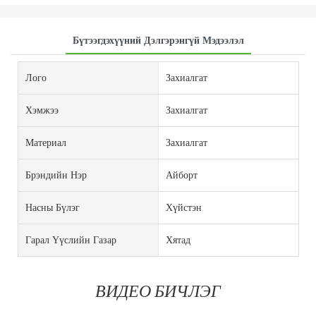
Бүтээгдэхүүний Дэлгэрэнгүй Мэдээлэл
Лого
Захиалгат
Хэмжээ
Захиалгат
Материал
Захиалгат
Брэндийн Нэр
Айборт
Насны Бүлэг
Хүйстэн
Гарал Үүслийн Газар
Хятад
ВИДЕО БИЧЛЭГ