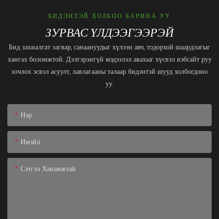
БИДЭНТЭЙ ХОЛБОО БАРИНА УУ
ЗУРВАС ҮЛДЭЭГЭЭРЭЙ
Бид захиалгат загвар, санаануудыг хүлээн авч, тодорхой шаардлагыг
хангах боломжтой. Дэлгэрэнгүй мэдээлэл авахыг хүсвэл вэбсайт руу
зочлох эсвэл асуулт, лавлагааны талаар бидэнтэй шууд холбогдоно
уу.
Нэр
Имэйл
Сэтгэл Ханамжтай