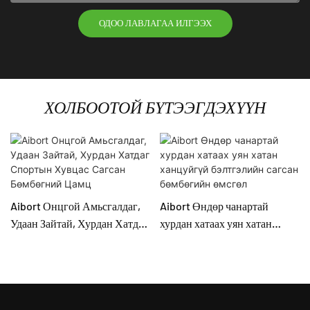
ОДОО ЛАВЛАГАА ИЛГЭЭХ
ХОЛБООТОЙ БҮТЭЭГДЭХҮҮН
Aibort Онцгой Амьсгалдаг,
Aibort Өндөр чанартай
Удаан Зайтай, Хурдан Хатдаг
хурдан хатаах уян хатан
Спортын Хувцас Сагсан
ханцуйгүй бэлтгэлийн
Бөмбөгний Цамц
сагсан бөмбөгийн өмсгөл