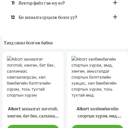
11
Вектор файл гэж юу вэ?
12
Би захиалга цуцалж болох уу?
Танд санал болгож байна
Aibort захиалгат логотой,
Aibort хөлбөмбөгийн
хөнгөн, бат бөх, салхинаас
спортын хүрэм, өмд,
хамгаалагдсан, хөл
хөнгөн, амьсгалдаг