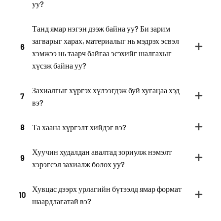
уу?
Танд ямар нэгэн дээж байна уу? Би зарим
загварыг харах, материалыг нь мэдрэх эсвэл
6
хэмжээ нь таарч байгаа эсэхийг шалгахыг
хүсэж байна уу?
Захиалгыг хүргэх хүлээгдэж буй хугацаа хэд
7
вэ?
8
Та хаана хүргэлт хийдэг вэ?
Хуучин худалдан авалтад зориулж нэмэлт
9
хэрэгсэл захиалж болох уу?
Хувцас дээрх урлагийн бүтээлд ямар формат
10
шаардлагатай вэ?