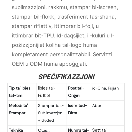
sublimazzjoni, rakkmu, stampar bl-iscreen,
stampar bil-flokk, trasferiment tas-sħana,
stampar riflettiv, ittimbrar bil-fojl, u
ittimbrar bit-TPU. Id-daqsijiet, il-kuluri u l-
pożizzjonijiet kollha tal-logo huma
kompletament personalizzabbli. Servizzi
OEM u ODM huma appoġġjati.
SPEĊIFIKAZZJONI
Tip ta' lbies
Post tal-
iċ-Ċina, Fujian
Ilbies tal-
tat-tim
Oriġini
Futbol
Metodi ta'
Stampar tas-
Isem tad-
Abort
Stampar
Sublimazzjoni
Ditta
+ dyded
Teknika
Qtugħ
Numru tal-
Sett ta'