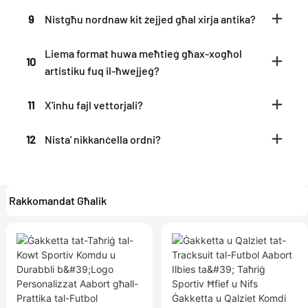
9
Nistgħu nordnaw kit żejjed għal xirja antika?
Liema format huwa meħtieġ għax-xogħol
10
artistiku fuq il-ħwejjeġ?
11
X'inhu fajl vettorjali?
12
Nista' nikkanċella ordni?
Rakkomandat Għalik