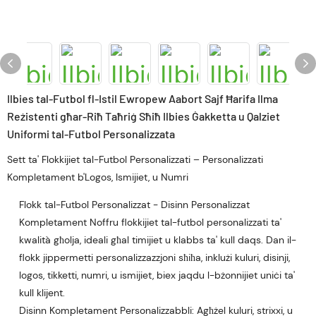
Ilbies tal-Futbol fl-Istil Ewropew Aabort Sajf Ħarifa Ilma
Reżistenti għar-Riħ Taħriġ Sħiħ Ilbies Ġakketta u Qalziet
Uniformi tal-Futbol Personalizzata
Sett ta' Flokkijiet tal-Futbol Personalizzati – Personalizzati
Kompletament b'Logos, Ismijiet, u Numri
Flokk tal-Futbol Personalizzat - Disinn Personalizzat
Kompletament Noffru flokkijiet tal-futbol personalizzati ta'
kwalità għolja, ideali għal timijiet u klabbs ta' kull daqs. Dan il-
flokk jippermetti personalizzazzjoni sħiħa, inklużi kuluri, disinji,
logos, tikketti, numri, u ismijiet, biex jaqdu l-bżonnijiet uniċi ta'
kull klijent.
Disinn Kompletament Personalizzabbli: Agħżel kuluri, strixxi, u