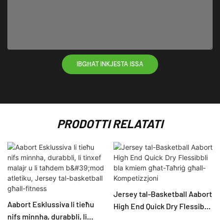
IBGĦAT INKJESTA ISSA
PRODOTTI RELATATI
Jersey tal-Basketball Aabort
Aabort Esklussiva li tieħu
High End Quick Dry Flessibbli
nifs minnha, durabbli, li
bla kmiem għat-Taħriġ għall-