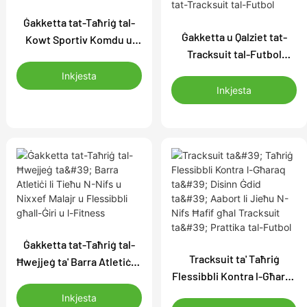
Ġakketta tat-Taħriġ tal-
Ġakketta u Qalziet tat-
Kowt Sportiv Komdu u
Tracksuit tal-Futbol
Durabbli b'Logo
Aabort Ilbies ta' Taħriġ
Personalizzat Aabort
Inkjesta
Sportiv Ħfief u Nifs
għall-Prattika tal-Futbol
Inkjesta
Ġakketta u Qalziet Komdi
tat-Tracksuit tal-Futbol
Ġakketta tat-Taħriġ tal-
Tracksuit ta' Taħriġ
Ħwejjeġ ta' Barra Atletiċi li
Flessibbli Kontra l-Għaraq
Tieħu N-Nifs u Nixxef
ta' Disinn Ġdid ta' Aabort li
Malajr u Flessibbli għall-
Inkjesta