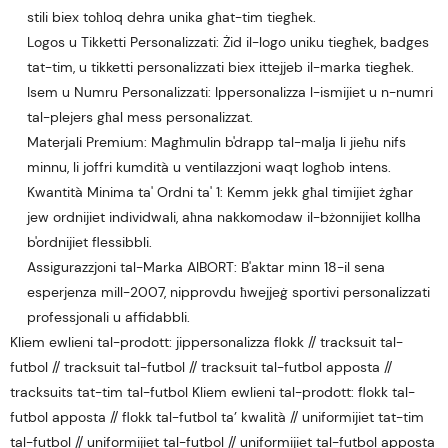
stili biex toħloq dehra unika għat-tim tiegħek.
Logos u Tikketti Personalizzati: Żid il-logo uniku tiegħek, badges
tat-tim, u tikketti personalizzati biex ittejjeb il-marka tiegħek.
Isem u Numru Personalizzati: Ippersonalizza l-ismijiet u n-numri
tal-plejers għal mess personalizzat.
Materjali Premium: Magħmulin b'drapp tal-malja li jieħu nifs
minnu, li joffri kumdità u ventilazzjoni waqt logħob intens.
Kwantità Minima ta' Ordni ta' 1: Kemm jekk għal timijiet żgħar
jew ordnijiet individwali, aħna nakkomodaw il-bżonnijiet kollha
b'ordnijiet flessibbli.
Assigurazzjoni tal-Marka AIBORT: B'aktar minn 18-il sena
esperjenza mill-2007, nipprovdu ħwejjeġ sportivi personalizzati
professjonali u affidabbli.
Kliem ewlieni tal-prodott: jippersonalizza flokk // tracksuit tal-
futbol // tracksuit tal-futbol // tracksuit tal-futbol apposta //
tracksuits tat-tim tal-futbol Kliem ewlieni tal-prodott: flokk tal-
futbol apposta // flokk tal-futbol ta’ kwalità // uniformijiet tat-tim
tal-futbol // uniformijiet tal-futbol // uniformijiet tal-futbol apposta