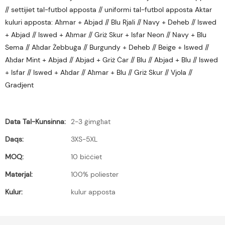
// settijiet tal-futbol apposta // uniformi tal-futbol apposta Aktar
kuluri apposta: Aħmar + Abjad // Blu Rjali // Navy + Deheb // Iswed
+ Abjad // Iswed + Aħmar // Griż Skur + Isfar Neon // Navy + Blu
Sema // Aħdar Żebbuġa // Burgundy + Deheb // Beige + Iswed //
Aħdar Mint + Abjad // Abjad + Griż Ċar // Blu // Abjad + Blu // Iswed
+ Isfar // Iswed + Aħdar // Aħmar + Blu // Griż Skur // Vjola //
Gradjent
Data Tal-Kunsinna:
2-3 ġimgħat
Daqs:
3XS-5XL
MOQ:
10 biċċiet
Materjal:
100% poliester
Kulur:
kulur apposta