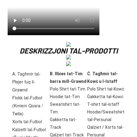
DESKRIZZJONI TAL-PRODOTTI
A. Tagħmir tal-
B. Ilbies tat-Tim
Ċ. Tagħmir tal-
Plejer fuq il-
barra mill-Grawnd
Kowċ u l-Istaff
Grawnd
Polo Shirt tat-Tim
Polo Shirt tal-Kowċ
Hoodie tat-Tim
Ġakketta tal-Kowċ
Flokk tal-Futbol
Sweatshirt tat-
T-shirt tal-istaff
(Kmiem Qosra /
Tim
Hoodie/Sweatshirt
Twila)
Ġakketta tat-
tal-Persunal
Xorts tal-Futbol
Track
Qalziet / Xorts tal-
Kalzetti tal-Futbol
Qalziet tat-Track
Persunal