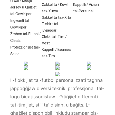
(Twal / Medji)
Ġakketta / Kowt
Kappelli / Viżieri
Jersey u Qalziet
tax-Xitwa
tal-Persunal
tal-Gowlkiper
Ġakketta tax-Xita
Ingwanti tal-
T-shirt tal-
Gowlkiper
ivvjaġġar
Żraben tal-Futbol /
Ġlekk tat-Tim /
Cleats
Vest
Protezzjonijiet tas-
Kappelli / Beanies
Shine
tat-Tim
Il-flokkijiet tal-futbol personalizzati tagħna
jappoġġjaw diversi tekniki professjonali tal-
logo biex jissodisfaw il-ħtiġijiet differenti
tat-timijiet, stili ta' disinn, u baġits. L-
għażliet disponibbli jinkludu stampar bis-