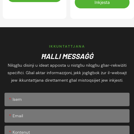
Jieħu N-Nifs Ħafif għal
Ġiri u l-Fitness
Inkjesta
Tracksuit ta' Prattika tal-
Futbol
IKKUNTATTJANA
ĦALLI MESSAĠĠ
Nilqgħu disinji u ideat apposta u nistgħu nilqgħu għar-rekwiżiti
speċifiċi. Għal aktar informazzjoni, jekk jogħġbok żur il-websajt
jew ikkuntattjana direttament għal mistoqsijiet jew inkjesti.
Isem
Email
Kontenut