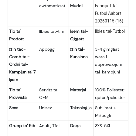
awtomatizzat
Mudell
Fannijiet tal-
Futbol Aabort
20260115 (16)
Tip ta'
Ilbies tat-tim
Isem tal-
Ilbies tal-Futbol
Prodott
Oġġett
Ħin taċ-
Appoġġ
Ħin tal-
3-4 ġimgħat
Ċomb tal-
Kunsinna
wara l-
Ordni tal-
approvazzjoni
Kampjun ta' 7
tal-kampjuni
Ijiem
Tip ta'
Servizz tal-
Materjal
100% Poliester;
Provvista
OEM
qoton/poliester
Sess
Unisex
Teknoloġija
Sublimat +
Miżbugħ
Grupp ta' Età
Adulti, Tfal
Daqs
3XS-5XL