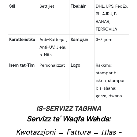
Stil
Settijiet
Tbaħħir
DHL, UPS, FedEx,
BL-AJRU, BIL-
BAĦAR;
FERROVIJA
Karatteristika
Anti-Batterjali,
Kampjun
3-7 ijiem
Anti-UV, Jieħu
n-Nifs
Isem tat-Tim
Personalizzat
Logo
Rakkmu;
stampar bl-
iskrin; stampar
bis-sħana;
garża; dwana
IS-SERVIZZ TAGĦNA
Servizz ta' Waqfa Waħda:
Kwotazzjoni → Fattura → Ħlas -