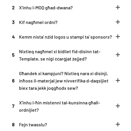
2
X'inhu l-MOQ għad-dwana?
3
Kif nagħmel ordni?
4
Kemm nista' nżid logos u stampi ta' sponsors?
Nixtieq nagħmel xi bidliet fid-disinn tat-
5
Template, se niġi ċċarġjat żejjed?
Għandek xi kampjuni? Nixtieq nara xi disinji,
6
inħoss il-materjal jew nivverifika d-daqsijiet
biex tara jekk joqgħodx sew?
X'inhu l-ħin mistenni tal-kunsinna għall-
7
ordnijiet?
8
Fejn twasslu?