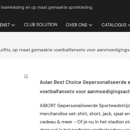
ige teamkleding en op maat gemaakte sportkleding
CLUB SOLUTION
IENST
OVER ONS
CATALOGUS
utfits, op maat gemaakte voetbalfansets voor aanmoedigingsa
Aolan Best Choice Gepersonaliseerde e
voetbalfansets voor aanmoedigingsact
AIBORT Gepersonaliseerde Sportwedstrijd 
merchandise set: shirt, short, jack, sjaal 
cadeau & meer - Of je nu in het stadion sta
deze set is het perfecte voetbalcadeau vo