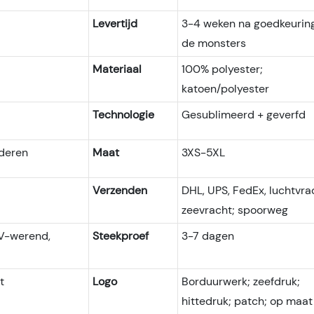
Levertijd
3-4 weken na goedkeurin
de monsters
Materiaal
100% polyester;
katoen/polyester
Technologie
Gesublimeerd + geverfd
nderen
Maat
3XS-5XL
Verzenden
DHL, UPS, FedEx, luchtvra
zeevracht; spoorweg
UV-werend,
Steekproef
3-7 dagen
t
Logo
Borduurwerk; zeefdruk;
hittedruk; patch; op maat