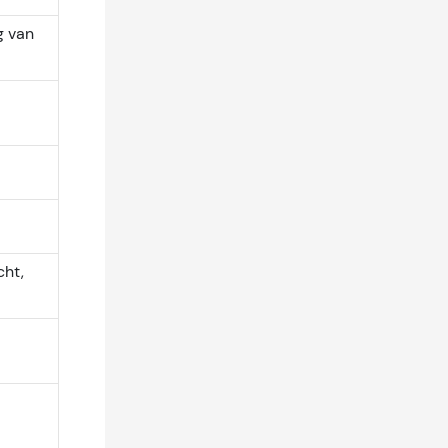
g van
cht,