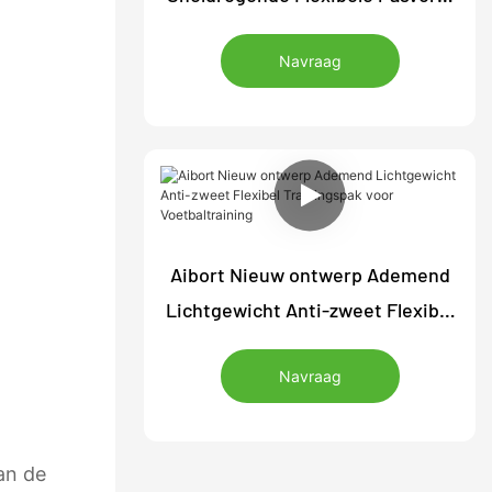
Sportieve Buitenjas voor
Navraag
Hardlopen Fitness Trainingsjas
Aibort Nieuw ontwerp Ademend
Lichtgewicht Anti-zweet Flexibel
Trainingspak voor Voetbaltraining
Navraag
an de