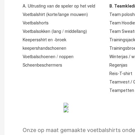
A. Uitrusting van de speler op het veld
B. Teamkledi
Voetbalshirt (korte/lange mouwen)
Team poloshi
Voetbalshorts
Team Hoodi
Voetbalsokken (lang / middellang)
Team Sweats
Keepersshirt en -broek
Trainingsjac
keepershandschoenen
Trainingsbro
Voetbalschoenen / noppen
Winterjas / 
Scheenbeschermers
Regenjas
Reis-T-shirt
Teamvest / G
Teampetten 
Onze op maat gemaakte voetbalshirts onder