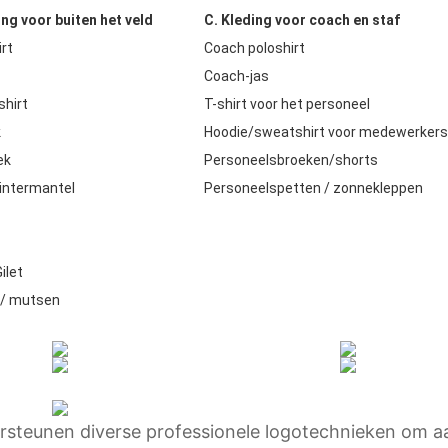
ng voor buiten het veld
C. Kleding voor coach en staf
rt
Coach poloshirt
e
Coach-jas
hirt
T-shirt voor het personeel
k
Hoodie/sweatshirt voor medewerkers
ek
Personeelsbroeken/shorts
wintermantel
Personeelspetten / zonnekleppen
ilet
/ mutsen
steunen diverse professionele logotechnieken om a