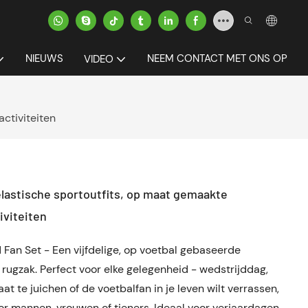
NIEUWS
NEEM CONTACT MET ONS OP
VIDEO
ctiviteiten
lastische sportoutfits, op maat gemaakte
iviteiten
Fan Set - Een vijfdelige, op voetbal gebaseerde
en rugzak. Perfect voor elke gelegenheid - wedstrijddag,
at te juichen of de voetbalfan in je leven wilt verrassen,
or mannen, vrouwen of tieners. Ideaal voor verjaardagen,