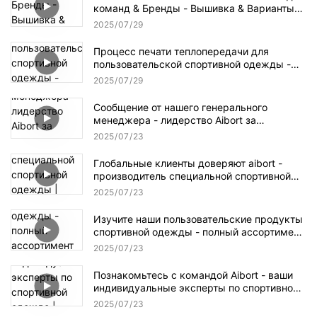
команд & Бренды - Вышивка & Варианты
печати | Коллекция Aibort Cap
2025
07
29
Процесс печати теплопередачи для
пользовательской спортивной одежды -
дизайн для резки | Aibort Production
2025
07
29
Workflow
Сообщение от нашего генерального
менеджера - лидерство Aibort за
пользовательским успехом спортивной
2025
07
23
одежды
Глобальные клиенты доверяют aibort -
производитель специальной спортивной
одежды | Реальные партнерские
2025
07
23
отношения, реальные результаты
Изучите наши пользовательские продукты
спортивной одежды - полный ассортимент
для команд, обучение & События | Aibort
2025
07
23
Apparel Showcase
Познакомьтесь с командой Aibort - ваши
индивидуальные эксперты по спортивной
одежде | Дизайн, Продажи &
2025
07
23
Производственная поддержка