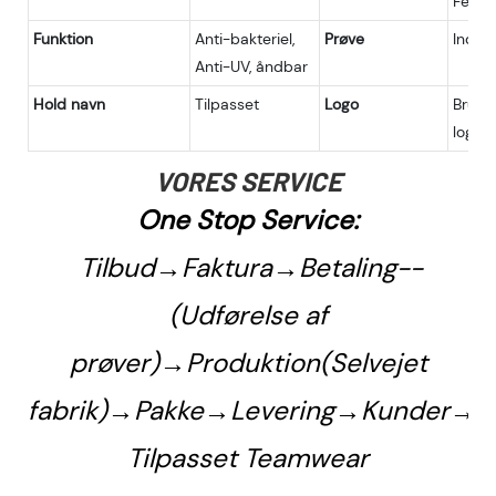
FedEx,
Funktion
Anti-bakteriel,
Prøve
Inden
Anti-UV, åndbar
Hold navn
Tilpasset
Logo
Bruge
logoo
VORES SERVICE
One Stop Service:
Tilbud→Faktura→Betaling--
(Udførelse af
prøver)→Produktion(Selvejet
fabrik)→Pakke→Levering→Kunder→M
Tilpasset Teamwear