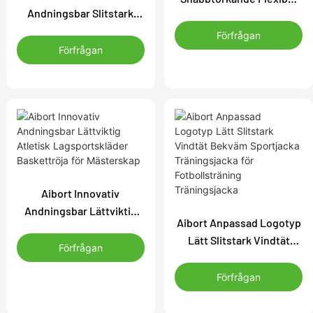
Andningsbar Slitstark
Ärmlös Träningskläder
Snabbtorkande
Baskettröja för Tävling
Förfrågan
Sportkläder Baskettröja
Förfrågan
för Fitness
Aibort Innovativ
Andningsbar Lättviktig
Aibort Anpassad Logotyp
Atletisk Lagsportskläder
Lätt Slitstark Vindtät
Baskettröja för
Förfrågan
Bekväm Sportjacka
Mästerskap
Träningsjacka för
Förfrågan
Fotbollsträning
Träningsjacka