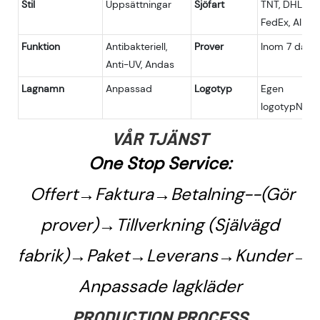
Stil
Uppsättningar
Sjöfart
TNT, DHL, UP
FedEx, AIR, 
Funktion
Antibakteriell,
Prover
Inom 7 daga
Anti-UV, Andas
Lagnamn
Anpassad
Logotyp
Egen
logotypNam
VÅR TJÄNST
One Stop Service:
Offert→Faktura→Betalning--(Gör
prover)→Tillverkning (Självägd
fabrik)→Paket→Leverans→Kunder→
Anpassade lagkläder
PRODUCTION PROCESS