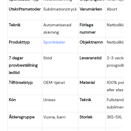
Utskriftsmetoder
Sublimationstryck
Varumärken
Abort
Teknik
Automatiserad
Förlaga
Netbollklänn
skärning
nummer
Produkttyp
Sportkläder
Objektnamn
Netbollklänn
7 dagar
Stöd
Leveranstid
2-3 veckor e
provbeställning
provgodkän
ledtid
Tillförselstyp
OEM-tjänst
Material
100% polyes
eller elastisk
Kön
Unisex
Teknik
Fullständigt
sublimerad
Åldersgruppe
Vuxna, barn
Storlek
3XS-5XL