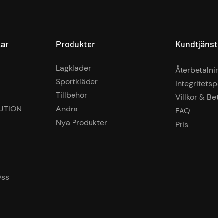
kar
Produkter
Kundtjänst
Lagkläder
Återbetalni
Sportkläder
Integritetsp
Tillbehör
Villkor & Be
UTION
Andra
FAQ
Nya Produkter
Pris
Oss