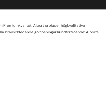
.Premiumkvalitet: Aibort erbjuder högkvalitativa
hålla branschledande golflösningar.Kundförtroende: Aiborts