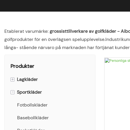
Etablerat varumärke:
grossisttillverkare av golfkläder - Aib
golfprodukter för en överlägsen spelupplevelse.Industrikuns
långa- stående närvaro på marknaden har förtjänat kunderna
Produkter
+
Lagkläder
-
Sportkläder
Singlar
T-shirts
Fotbollskläder
Polotröjor
Basebollkläder