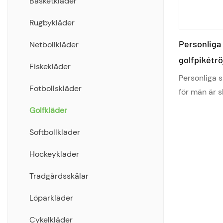
Kort
Basketkläder
Luvtröja
Rugbykläder
Personliga
Träningsoveraller Jackor/byxor
Netbollkläder
golfpikétrö
Skjortor/boardshorts
Fiskekläder
Personliga 
Full SubliMation Teamwear
Fotbollskläder
för män är s
Range
designade ex
Golfkläder
sätta en pers
Klipp och sy lagkläder sortiment
Softbollkläder
genom anpas
Hybridsamlingskläder
broderade lo
Hockeykläder
Dessa skjort
golfentusias
Trädgårdsskålar
och unik out
Löparkläder
individualit
Cykelkläder