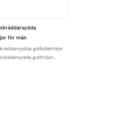
 skräddarsydda
jor för män
skräddarsydda golfpikétröjor
kräddarsydda golftröjor
klusivt för män, så att de kan
onlig touch till sin klädsel
sningsalternativ som
gotyper, namn eller initialer.
or är idealiska för
ter som letar efter en snygg
fit som speglar deras
et på golfbanan