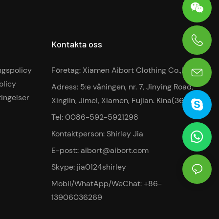
Kontakta oss
0086-13906036269
ngspolicy
Företag: Xiamen Aibort Clothing Co.,Ltd
olicy
Adress: 5:e våningen, nr. 7, Jinying Road,
tingelser
Xinglin, Jimei, Xiamen, Fujian. Kina(361022)
Tel: 0086-592-5921298
Kontaktperson: Shirley Jia
E-post::
aibort@aibort.com
Skype: jia0124shirley
Mobil/WhatApp/WeChat: +86-
13906036269