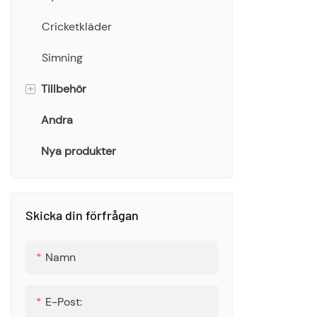
Cricketkläder
Simning
+
Tillbehör
Andra
Bucket Hat
Nya produkter
Scarf
Handduk
påsar
Skicka din förfrågan
Strumpor
Namn
Flaska
E-Post: