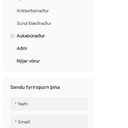
golfvellinum
Krikketfatnaður
Sund klæðnaður
+
Aukabúnaður
Aðrir
Bucket Hat
Nýjar vörur
Trefil
Handklæði
Töskur
Sendu fyrirspurn þína
Sokkar
Nafn
Flaska
Email: