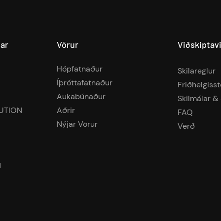
lar
Vörur
Viðskiptav
Hópfatnaður
Skilareglur
Íþróttafatnaður
Friðhelgiss
Aukabúnaður
Skilmálar & 
UTION
Aðrir
FAQ
Nýjar Vörur
Verð
d