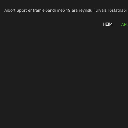
Aibort Sport er framleiðandi með 19 ára reynslu í úrvals liðsfatnaði
HEIM
AF