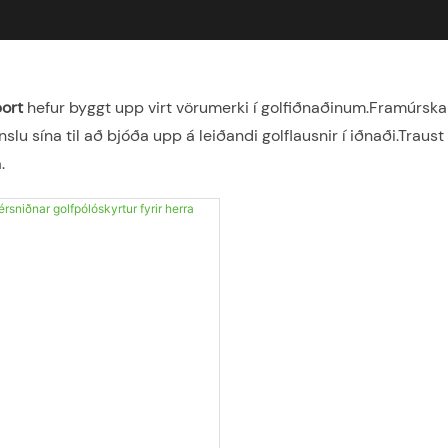
bort
hefur byggt upp virt vörumerki í golfiðnaðinum.Framúrska
slu sína til að bjóða upp á leiðandi golflausnir í iðnaði.Traus
.