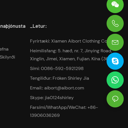
inaþjónusta
_Letur:
0086-13906036269
Fyrirtæki: Xiamen Aibort Clothing Co.,Ltd
tefna
Heimilisfang: 5. hæð, nr. 7, Jinying Road,
Skilyrði
Xinglin, Jimei, Xiamen, Fujian. Kína (361022)
Sími: 0086-592-5921298
Tengiliður: Fröken Shirley Jia
Email::
aibort@aibort.com
Skype: jia0124shirley
Farsími/WhatApp/WeChat: +86-
13906036269