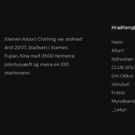
Hraðteng
Xiamen Aibort Clothing var stofnað
Heim
árið 2007. Staðsett í Xiamen,
Afurri
Fujian, Kína með 3500 fermetra
Þjónustan
plöntusvæði og meira en 100
CLUB SOL
starfsmenn.
Um Okkur
Vörulisti
Fréttir
Myndban
_Letur: