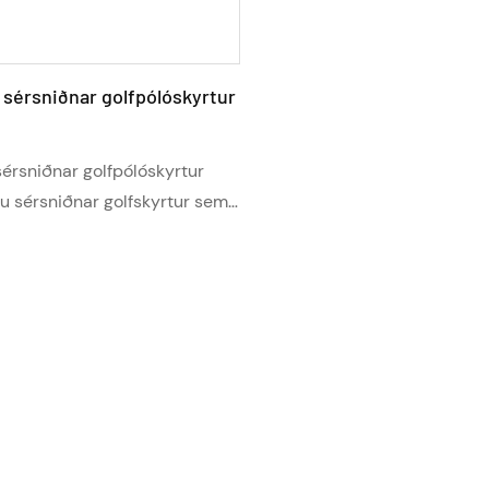
 sérsniðnar golfpólóskyrtur
sérsniðnar golfpólóskyrtur
eru sérsniðnar golfskyrtur sem
r eingöngu fyrir karlmenn,
m kleift að setja
an blæ á klæðnaðinn með
valkostum eins og
 lógóum, nöfnum eða
um. Þessar skyrtur eru
rir golfáhugamenn sem eru að
lhreinum og einstökum búningi
eglar sérstöðu þeirra á