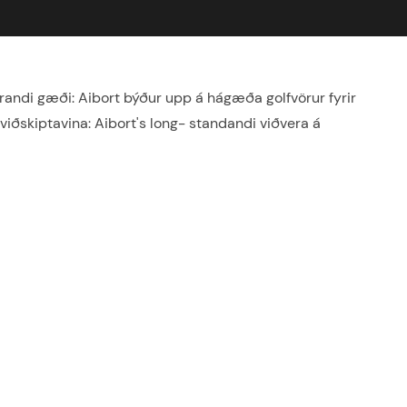
randi gæði: Aibort býður upp á hágæða golfvörur fyrir
t viðskiptavina: Aibort's long- standandi viðvera á