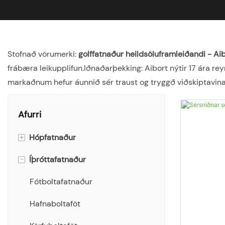
Stofnað vörumerki:
golffatnaður heildsöluframleiðandi - Ai
frábæra leikupplifun.Iðnaðarþekking: Aibort nýtir 17 ára reyn
markaðnum hefur áunnið sér traust og tryggð viðskiptavina
Afurri
+
Hópfatnaður
-
Íþróttafatnaður
Einstaklingar
Bolir
Fótboltafatnaður
Polo skyrtur
Hafnaboltaföt