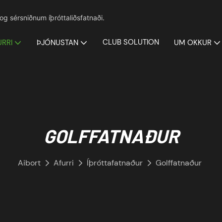
 og sérsniðnum íþróttaliðsfatnaði.
CLUB SOLUTION
URRI
ÞJÓNUSTAN
UM OKKUR
GOLFFATNAÐUR
Aibort
Afurri
Íþróttafatnaður
Golffatnaður