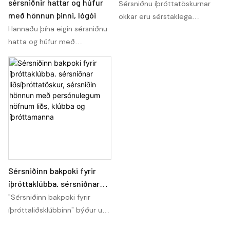
persónuleika fullkomlega
sérsniðnir hattar og húfur
íþróttaliðanna þinna，
Sérsniðnu íþróttatöskurnar
með hönnun þinni, lógói
Sérsníddu bakpokann þinn
okkar eru sérstaklega
með lit, stærð, lögun, lógói,
Hannaðu þína eigin sérsniðnu
hannaðar til að rúma allan
leikmannsnúmeri og
hatta og húfur með
þann búnað sem íþróttaliðin
eftirnafni leikmanns
fjölbreyttu úrvali okkar, þar á
þín þurfa. Þú getur sérsniðið
meðal vinsælum fötuhatta
bakpokann þinn með valnum
stílnum. Sýndu þitt einstaka
lit, stærð, lögun, lógói,
lógó eða hönnun og settu
leikmannsnúmeri og jafnvel
persónulegan blæ á
bætt við eftirnafni
fylgihlutina þína
leikmannsins, sem gerir hann
að einstökum og hagnýtum
aukabúnaði fyrir hvern
liðsmann.
Sérsniðinn bakpoki fyrir
íþróttaklúbba. sérsniðnar
liðsíþróttatöskur, sérsniðin
"Sérsniðinn bakpoki fyrir
hönnun með persónulegum
íþróttaliðsklúbbinn" býður upp
nöfnum liðs, klúbba og
á sérsniðnar hópíþróttatöskur