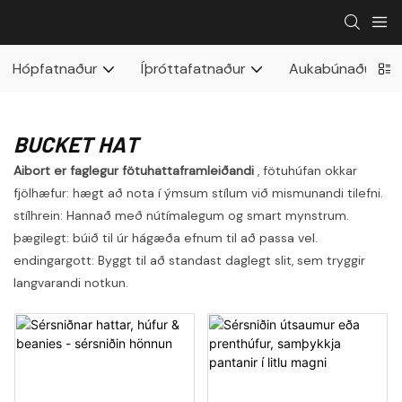
Hópfatnaður
Íþróttafatnaður
Aukabúnaður
BUCKET HAT
Aibort er faglegur fötuhattaframleiðandi
, fötuhúfan okkar
fjölhæfur: hægt að nota í ýmsum stílum við mismunandi tilefni.
stílhrein: Hannað með nútímalegum og smart mynstrum.
þægilegt: búið til úr hágæða efnum til að passa vel.
endingargott: Byggt til að standast daglegt slit, sem tryggir
langvarandi notkun.