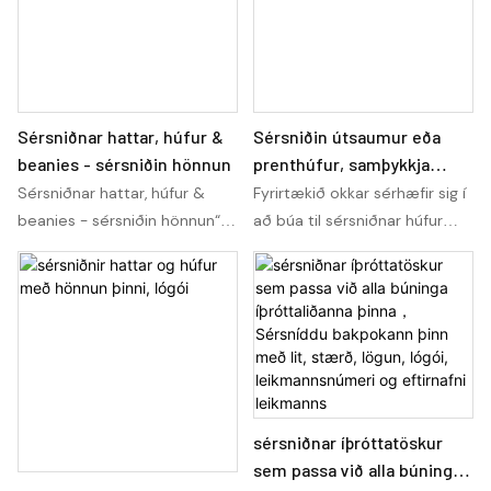
Sérsniðnar hattar, húfur &
Sérsniðin útsaumur eða
beanies - sérsniðin hönnun
prenthúfur, samþykkja
pantanir í litlu magni
Sérsniðnar hattar, húfur &
Fyrirtækið okkar sérhæfir sig í
beanies - sérsniðin hönnun“
að búa til sérsniðnar húfur
býður upp á mikið úrval af
fyrir einstaklinga eða lítil
sérhannaðar
fyrirtæki. Hvort sem þú vilt
höfuðfatnaðarmöguleikum,
frekar útsaumaða eða
sem gerir þér kleift að búa til
prentaða hönnun, erum við
þína eigin einstöku hönnun.
fús til að uppfylla pantanir í
Allt frá hattum til húfur og
litlu magni til að uppfylla
húfur, þessi pallur býður upp á
einstaka kröfur þínar
sérsniðna fylgihluti sem
sérsniðnar íþróttatöskur
endurspegla stíl þinn og
sem passa við alla búninga