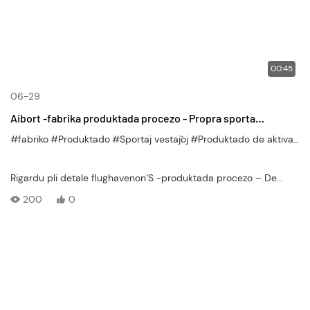
00:45
06-29
Aibort -fabrika produktada procezo - Propra sporta
fabrikado malantaŭ la scenoj
#fabriko
#Produktado
#Sportaj vestaĵoj
#Produktado de aktiva vesto
Rigardu pli detale flughavenon’S -produktada procezo – De
ŝtofo tranĉado, kudrado, varmotransporta presado ĝis fina
200
0
pakaĵo. Kvalita kontrolo ĉe ĉiu paŝo certigas plej bonajn sportajn
vestojn.