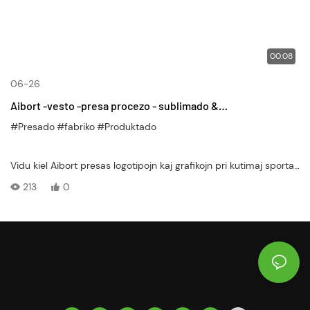
00:08
06-26
Aibort -vesto -presa procezo - sublimado &
Varmotransportado per kutimaj sportaj vestaĵoj
#Presado
#fabriko
#Produktado
Vidu kiel Aibort presas logotipojn kaj grafikojn pri kutimaj sportaj
vestaĵoj per sublimado kaj varmotransportaj teknologioj. Viva
213
0
koloro, daŭra kvalito.