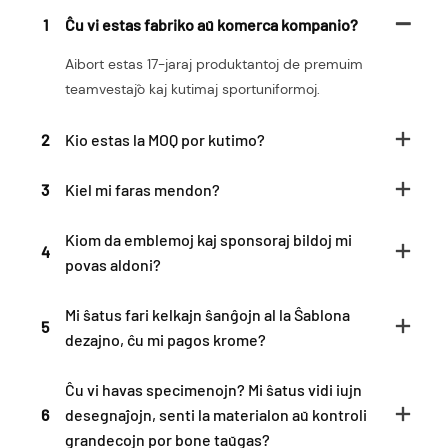
1
Ĉu vi estas fabriko aŭ komerca kompanio?
Aibort estas 17-jaraj produktantoj de premuim
teamvestaĵo kaj kutimaj sportuniformoj.
2
Kio estas la MOQ por kutimo?
3
Kiel mi faras mendon?
Kiom da emblemoj kaj sponsoraj bildoj mi
4
povas aldoni?
Mi ŝatus fari kelkajn ŝanĝojn al la Ŝablona
5
dezajno, ĉu mi pagos krome?
Ĉu vi havas specimenojn? Mi ŝatus vidi iujn
6
desegnaĵojn, senti la materialon aŭ kontroli
grandecojn por bone taŭgas?