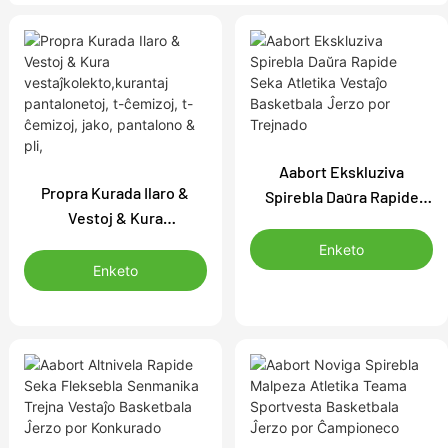
Aabort Ekskluziva
Propra Kurada Ilaro &
Spirebla Daŭra Rapide
Vestoj & Kura
Seka Atletika Vestaĵo
vestaĵkolekto,kurantaj
Basketbala Ĵerzo por
Enketo
pantalonetoj, t-ĉemizoj, t-
Enketo
Trejnado
ĉemizoj, jako, pantalono &
pli,