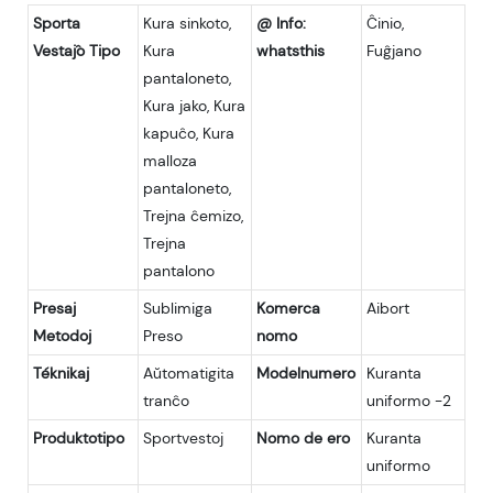
Sporta
Kura sinkoto,
@ Info:
Ĉinio,
Vestaĵo Tipo
Kura
whatsthis
Fuĝjano
pantaloneto,
Kura jako, Kura
kapuĉo, Kura
malloza
pantaloneto,
Trejna ĉemizo,
Trejna
pantalono
Presaj
Sublimiga
Komerca
Aibort
Metodoj
Preso
nomo
Téknikaj
Aŭtomatigita
Modelnumero
Kuranta
tranĉo
uniformo -2
Produktotipo
Sportvestoj
Nomo de ero
Kuranta
uniformo