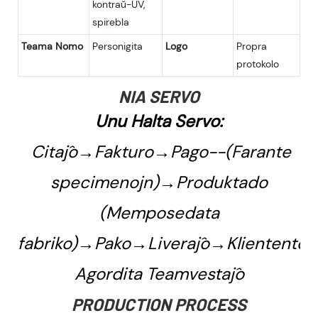
kontraŭ-UV,
spirebla
Teama Nomo
Personigita
Logo
Propra
protokolo
NIA SERVO
Unu Halta Servo:
Citaĵo→Fakturo→Pago--(Farante
specimenojn)→Produktado
(Memposedata
fabriko)→Pako→Liveraĵo→Kliententoj
Agordita Teamvestaĵo
PRODUCTION PROCESS