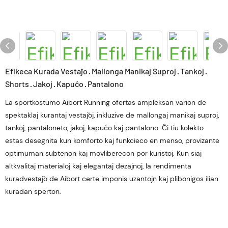
Efikeca Kurada Vestaĵo · Mallonga Manikaj Suproj · Tankoj ·
Shorts · Jakoj · Kapuĉo · Pantalono
La sportkostumo Aibort Running ofertas ampleksan varion de
spektaklaj kurantaj vestaĵoj, inkluzive de mallongaj manikaj suproj,
tankoj, pantaloneto, jakoj, kapuĉo kaj pantalono. Ĉi tiu kolekto
estas desegnita kun komforto kaj funkcieco en menso, provizante
optimuman subtenon kaj movliberecon por kuristoj. Kun siaj
altkvalitaj materialoj kaj elegantaj dezajnoj, la rendimenta
kuradvestaĵo de Aibort certe imponis uzantojn kaj plibonigos ilian
kuradan sperton.