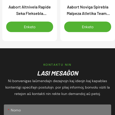
Aabort Altnivela Rapide
Aabort Noviga Spirebla
Seka Fleksebla
Malpeza Atletika Teama
Senmanika Trejna Vestaĵo
Sportvesta Basketbala
Basketbala Ĵerzo por
Ĵerzo por Ĉampioneco
Enketo
Enketo
Konkurado
KONTAKTU NIN
LASI MESAĜON
Ni bonvenigas laŭmendajn dezajnojn kaj ideojn kaj kapablas
kontentigi specifajn postulojn. por pliaj informoj, bonvolu viziti la
retejon aŭ kontakti nin rekte kun demandoj aŭ petoj.
Nomo