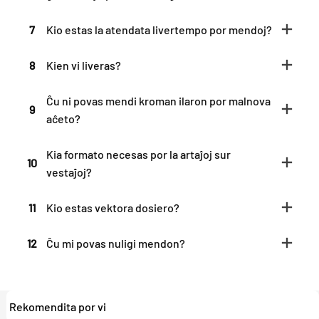
7
Kio estas la atendata livertempo por mendoj?
8
Kien vi liveras?
Ĉu ni povas mendi kroman ilaron por malnova
9
aĉeto?
Kia formato necesas por la artaĵoj sur
10
vestaĵoj?
11
Kio estas vektora dosiero?
12
Ĉu mi povas nuligi mendon?
Rekomendita por vi