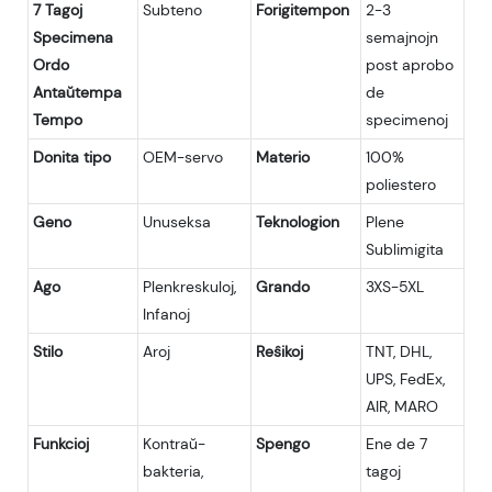
7 Tagoj
Subteno
Forigitempon
2-3
Specimena
semajnojn
Ordo
post aprobo
Antaŭtempa
de
Tempo
specimenoj
Donita tipo
OEM-servo
Materio
100%
poliestero
Geno
Unuseksa
Teknologion
Plene
Sublimigita
Ago
Plenkreskuloj,
Grando
3XS-5XL
Infanoj
Stilo
Aroj
Reŝikoj
TNT, DHL,
UPS, FedEx,
AIR, MARO
Funkcioj
Kontraŭ-
Spengo
Ene de 7
bakteria,
tagoj