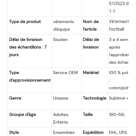
S1OS23-04-S
1-1
Type de produit
vêtements
Nom de
Vêtements d
d'équipe
l'article
football
Délai de livraison
Soutien
Délai de
3 à 4 semain
des échantillons : 7
livraison
après
jours
l'approbation
des échantill
Type
Service OEM
Matériel
100 % polyes
d'approvisionnement
;
coton/polyest
Genre
Unisexe
Technologie
Sublimé + Tei
Groupe d'âge
Adultes,
Taille
3XS-5XL
Enfants
Style
Ensembles
Expédition
DHL, UPS, Fed