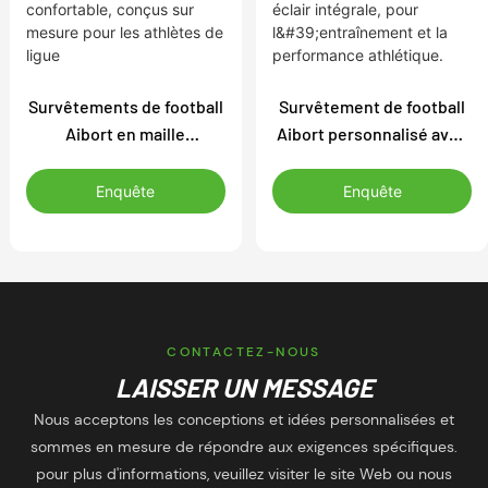
Survêtements de football
Survêtement de football
Aibort en maille
Aibort personnalisé avec
respirante à humidité
logo, respirant, durable et
équilibrée, coupe
doux au toucher,
Enquête
Enquête
élastique longue et
fermeture éclair
confortable, conçus sur
intégrale, pour
mesure pour les athlètes
l'entraînement et la
de ligue
performance athlétique.
CONTACTEZ-NOUS
LAISSER UN MESSAGE
Nous acceptons les conceptions et idées personnalisées et
sommes en mesure de répondre aux exigences spécifiques.
pour plus d'informations, veuillez visiter le site Web ou nous