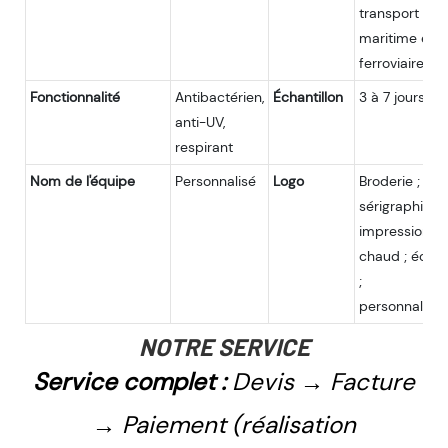
transport aéri
maritime et
ferroviaire
Fonctionnalité
Antibactérien,
Échantillon
3 à 7 jours
anti-UV,
respirant
Nom de l'équipe
Personnalisé
Logo
Broderie ;
sérigraphie ;
impression à
chaud ; écus
;
personnalisat
NOTRE SERVICE
Service complet :
Devis → Facture
→ Paiement (réalisation