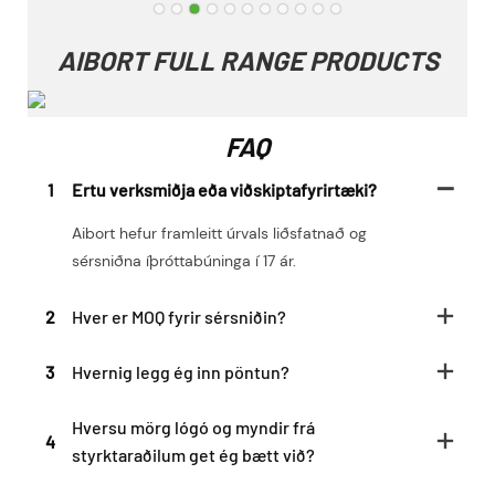
AIBORT FULL RANGE PRODUCTS
FAQ
1
Ertu verksmiðja eða viðskiptafyrirtæki?
Aibort hefur framleitt úrvals liðsfatnað og
sérsniðna íþróttabúninga í 17 ár.
2
Hver er MOQ fyrir sérsniðin?
3
Hvernig legg ég inn pöntun?
Hversu mörg lógó og myndir frá
4
styrktaraðilum get ég bætt við?