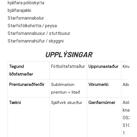
Þjálfara pólóskyrta
Þjálfarajakki
Starfsmannabolur
Starfsfólkshetta / peysa
Starfsmannabuxur / stuttbuxur
Starfsmannahúfur / skyggni
UPPLÝSINGAR
Tegund
Upprunastaður
Kína, Fu
Fótboltafatnaður
liðsfatnaðar
Prentunaraðferðir
Sublimation
Vörumerki
Aibort
prentun + litað
Tækni
Sjálfvirk skurður
Gerðarnúmer
Aolan
knatts
OS23-0
S1OS23
1