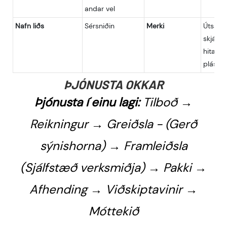
andar vel
Nafn liðs
Sérsniðin
Merki
Útsaum
skjápre
hitapre
plástur
ÞJÓNUSTA OKKAR
Þjónusta í einu lagi:
Tilboð →
Reikningur → Greiðsla - (Gerð
sýnishorna) → Framleiðsla
(Sjálfstæð verksmiðja) → Pakki →
Afhending → Viðskiptavinir →
Móttekið