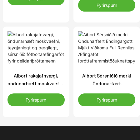
loftflæði, stöðugri
sérsniðnir
Fyrirspurn
uppbyggingu, styrktum
fótboltaæfingargalla
brúnum, sérsniðnum
fótboltaæfingafötum
Aibort rakajafnvægi,
Aibort Sérsniðið merki
öndunarhæft möskvaefni,
Öndunarfært
teygjanlegt og þægilegt,
Endingargott Mjúkt
sérsniðið
Viðkomu Full Rennilás
Fyrirspurn
Fyrirspurn
fótboltaæfingarföt fyrir
Æfingaföt
deildaríþróttamenn
Íþróttaframmistöðuknatt
spyrnuæfingaföt