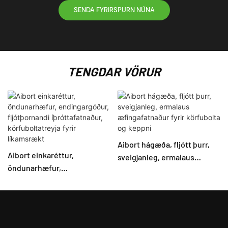
SENDA FYRIRSPURN NÚNA
TENGDAR VÖRUR
Aibort hágæða, fljótt þurr,
Aibort einkaréttur,
sveigjanleg, ermalaus
öndunarhæfur,
æfingafatnaður fyrir
endingargóður,
körfubolta og keppni
fljótþornandi
íþróttafatnaður,
körfuboltatreyja fyrir