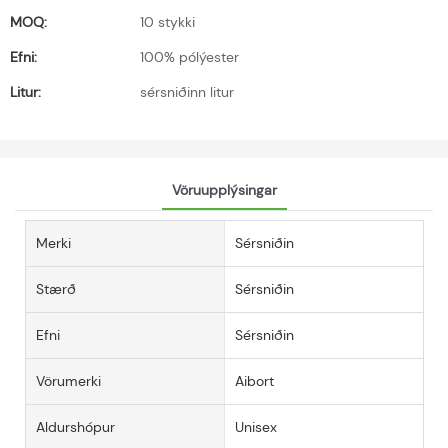
MOQ:
10 stykki
Efni:
100% pólýester
Litur:
sérsniðinn litur
Vöruupplýsingar
Merki
Sérsniðin
Stærð
Sérsniðin
Efni
Sérsniðin
Vörumerki
Aibort
Aldurshópur
Unisex