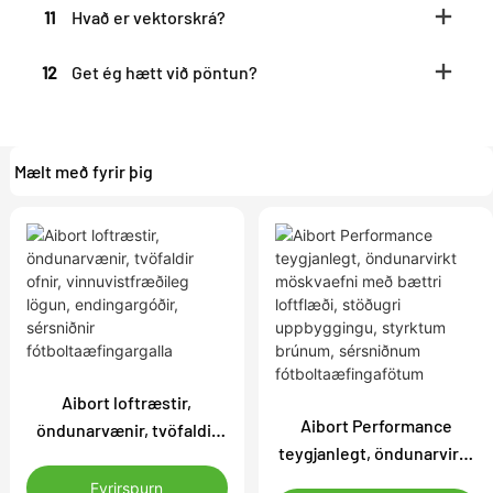
11
Hvað er vektorskrá?
12
Get ég hætt við pöntun?
Mælt með fyrir þig
Aibort loftræstir,
Aibort Performance
öndunarvænir, tvöfaldir
teygjanlegt, öndunarvirkt
ofnir, vinnuvistfræðileg
möskvaefni með bættri
lögun, endingargóðir,
Fyrirspurn