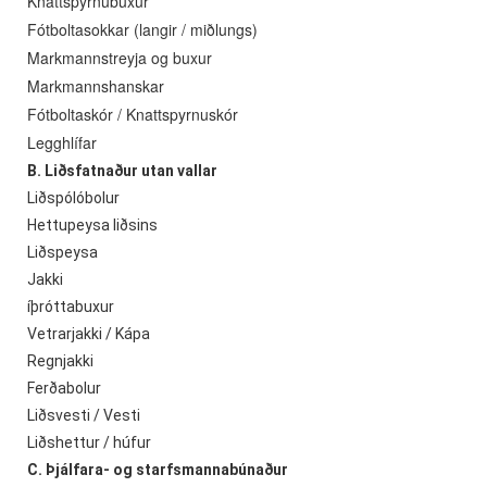
Knattspyrnubuxur
Fótboltasokkar (langir / miðlungs)
Markmannstreyja og buxur
Markmannshanskar
Fótboltaskór / Knattspyrnuskór
Legghlífar
B. Liðsfatnaður utan vallar
Liðspólóbolur
Hettupeysa liðsins
Liðspeysa
Jakki
íþróttabuxur
Vetrarjakki / Kápa
Regnjakki
Ferðabolur
Liðsvesti / Vesti
Liðshettur / húfur
C. Þjálfara- og starfsmannabúnaður