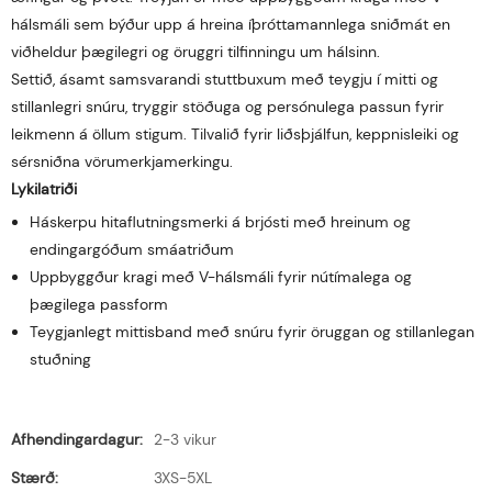
hálsmáli sem býður upp á hreina íþróttamannlega sniðmát en
viðheldur þægilegri og öruggri tilfinningu um hálsinn.
Settið, ásamt samsvarandi stuttbuxum með teygju í mitti og
stillanlegri snúru, tryggir stöðuga og persónulega passun fyrir
leikmenn á öllum stigum. Tilvalið fyrir liðsþjálfun, keppnisleiki og
sérsniðna vörumerkjamerkingu.
Lykilatriði
Háskerpu hitaflutningsmerki á brjósti með hreinum og
endingargóðum smáatriðum
Uppbyggður kragi með V-hálsmáli fyrir nútímalega og
þægilega passform
Teygjanlegt mittisband með snúru fyrir öruggan og stillanlegan
stuðning
Afhendingardagur:
2-3 vikur
Stærð:
3XS-5XL