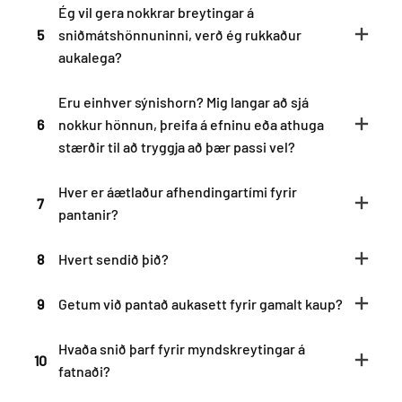
Ég vil gera nokkrar breytingar á
5
sniðmátshönnuninni, verð ég rukkaður
aukalega?
Eru einhver sýnishorn? Mig langar að sjá
6
nokkur hönnun, þreifa á efninu eða athuga
stærðir til að tryggja að þær passi vel?
Hver er áætlaður afhendingartími fyrir
7
pantanir?
8
Hvert sendið þið?
9
Getum við pantað aukasett fyrir gamalt kaup?
Hvaða snið þarf fyrir myndskreytingar á
10
fatnaði?