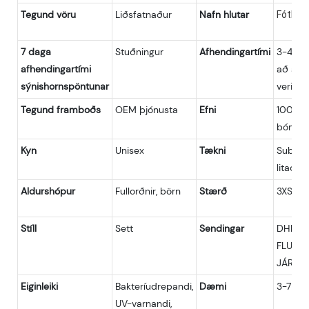
Tegund vöru
Liðsfatnaður
Nafn hlutar
Fótbol
7 daga
Stuðningur
Afhendingartími
3-4 vik
afhendingartími
að sýni
sýnishornspöntunar
verið 
Tegund framboðs
OEM þjónusta
Efni
100% p
bómull
Kyn
Unisex
Tækni
Sublim
litað
Aldurshópur
Fullorðnir, börn
Stærð
3XS-5X
Stíll
Sett
Sendingar
DHL, UP
FLUG, 
JÁRNB
Eiginleiki
Bakteríudrepandi,
Dæmi
3-7 da
UV-varnandi,