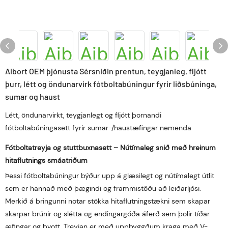
Aibort OEM þjónusta Sérsniðin prentun, teygjanleg, fljótt
þurr, létt og öndunarvirk fótboltabúningur fyrir liðsbúninga,
sumar og haust
Létt, öndunarvirkt, teygjanlegt og fljótt þornandi
fótboltabúningasett fyrir sumar-/haustæfingar nemenda
Fótboltatreyja og stuttbuxnasett – Nútímaleg snið með hreinum
hitaflutnings smáatriðum
Þessi fótboltabúningur býður upp á glæsilegt og nútímalegt útlit
sem er hannað með þægindi og frammistöðu að leiðarljósi.
Merkið á bringunni notar stökka hitaflutningstækni sem skapar
skarpar brúnir og slétta og endingargóða áferð sem þolir tíðar
æfingar og þvott. Treyjan er með uppbyggðum kraga með V-