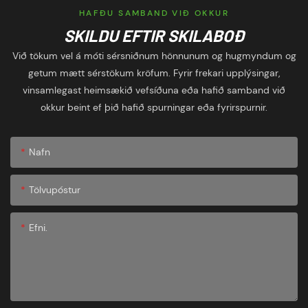
HAFÐU SAMBAND VIÐ OKKUR
SKILDU EFTIR SKILABOÐ
Við tökum vel á móti sérsniðnum hönnunum og hugmyndum og
getum mætt sérstökum kröfum. Fyrir frekari upplýsingar,
vinsamlegast heimsækið vefsíðuna eða hafið samband við
okkur beint ef þið hafið spurningar eða fyrirspurnir.
Nafn
Tölvupóstur
Efni.