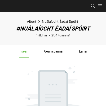
Aibort
Nuálaíocht Éadaí Spóirt
#NUÁLAÍOCHT ÉADAÍ SPÓIRT
1 ábhar
254 tuairimí
físeáin
Gearrscannán
Earra