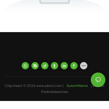
Cóipcheart © 2024
www.aibort.com
|
SuíomhName
|
Beartas
Príobháideachais