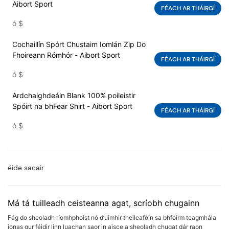
Aibort Sport
FÉACH AR THÁIRGÍ
ó
$
Cochaillín Spórt Chustaim Iomlán Zip Do
Fhoireann Rómhór - Aibort Sport
FÉACH AR THÁIRGÍ
ó
$
Ardchaighdeáin Blank 100% poileistir
Spóirt na bhFear Shirt - Aibort Sport
FÉACH AR THÁIRGÍ
ó
$
éide sacair
Má tá tuilleadh ceisteanna agat, scríobh chugainn
Fág do sheoladh ríomhphoist nó d’uimhir theileafóin sa bhfoirm teagmhála
ionas gur féidir linn luachan saor in aisce a sheoladh chugat dár raon