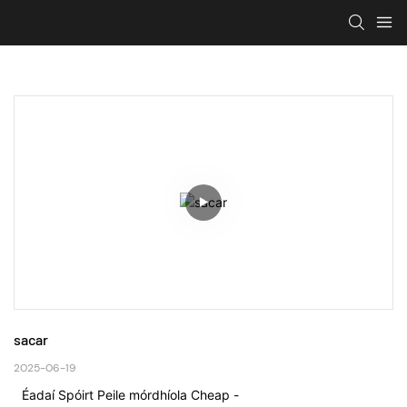
sacar
2025-06-19
Éadaí Spóirt Peile mórdhíola Cheap -