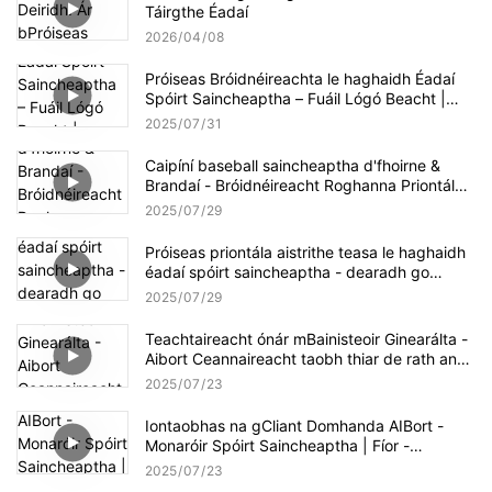
Táirgthe Éadaí
2026
04
08
Próiseas Bróidnéireachta le haghaidh Éadaí
Spóirt Saincheaptha – Fuáil Lógó Beacht |
Ceardaíocht Mhonarcha AIBORT
2025
07
31
Caipíní baseball saincheaptha d'fhoirne &
Brandaí - Bróidnéireacht
Roghanna Priontála |
Bailiúchán caipín aibort
2025
07
29
Próiseas priontála aistrithe teasa le haghaidh
éadaí spóirt saincheaptha - dearadh go
gearradh | Sreabhadh oibre táirgthe aibort
2025
07
29
Teachtaireacht ónár mBainisteoir Ginearálta -
Aibort Ceannaireacht taobh thiar de rath an
spóirt saincheaptha
2025
07
23
Iontaobhas na gCliant Domhanda AIBort -
Monaróir Spóirt Saincheaptha | Fíor -
chomhpháirtíochtaí, fíorthorthaí
2025
07
23