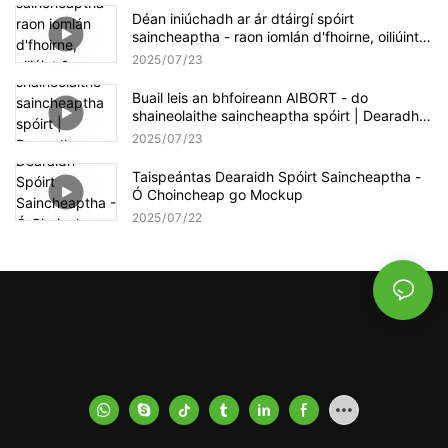
Déan iniúchadh ar ár dtáirgí spóirt
saincheaptha - raon iomlán d'fhoirne, oiliúint &
imeachtaí | Taispeántas Apparel Aibort
2025
07
23
Buail leis an bhfoireann AIBORT - do
shaineolaithe saincheaptha spóirt | Dearadh,
Díolacháin
Tacaíocht Táirgeachta
2025
07
23
Taispeántas Dearaidh Spóirt Saincheaptha -
Ó Choincheap go Mockup
2025
07
22