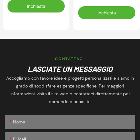
traspirante, ad
traspiranti, anti-umidità,
Inchiesta
asciugatura rapida,
ad asciugatura rapida,
Inchiesta
traspirante, flessibile,
anti-UV per l'allenamento
imbottito, per
di resistenza
appassionati di attività
all'aperto, set
personalizzati e veloci
CONTATTACI
LASCIATE UN MESSAGGIO
Accogliamo con favore idee e progetti personalizzati e siamo in
grado di soddisfare esigenze specifiche. Per maggiori
informazioni, visita il sito web o contattaci direttamente per
domande o richieste.
Nome
E-Mail