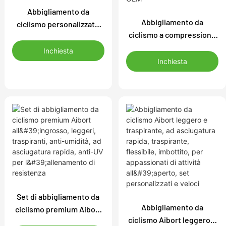
Abbigliamento da
Abbigliamento da
ciclismo personalizzato
ciclismo a compressione
Aibort OEM traspirante e
avanzata Aibort, set
leggero, termico, a
Inchiesta
imbottiti, termici e
compressione UV, a
Inchiesta
flessibili ad asciugatura
maniche corte, taglie
rapida per l'allenamento
forti, per gare di club
di squadra, taglie forti,
design OEM
Set di abbigliamento da
Abbigliamento da
ciclismo premium Aibort
ciclismo Aibort leggero e
all'ingrosso, leggeri,