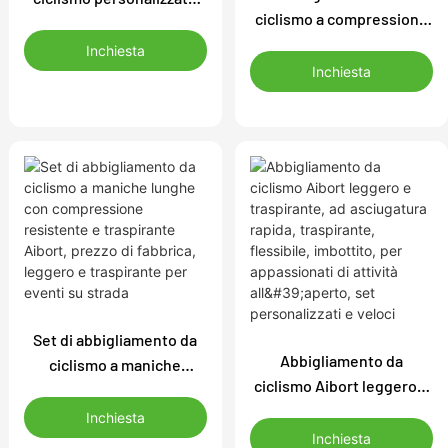
ciclismo a compressione
Aibort OEM traspirante e
avanzata Aibort, set
leggero, termico, a
Inchiesta
imbottiti, termici e
compressione UV, a
Inchiesta
flessibili ad asciugatura
maniche corte, taglie
rapida per l'allenamento
forti, per gare di club
di squadra, taglie forti,
design OEM
Set di abbigliamento da
Abbigliamento da
ciclismo a maniche
ciclismo Aibort leggero e
lunghe con compressione
traspirante, ad
resistente e traspirante
Inchiesta
asciugatura rapida,
Aibort, prezzo di fabbrica,
Inchiesta