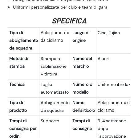
Uniformi personalizzate per club e team di gara
SPECIFICA
Tipo di
Luogo di
Cina, Fujian
Abbigliamento
abbigliamento
origine
da ciclismo
da squadra
Metodi di
Stampa a
Nome del
Aibort
stampa
sublimazione
marchio
+ tintura
Tecnica
Taglio
Numero di
Uniforme ibrida-1
automatizzato
modello
Tipo di
Abbigliamento
Nome
Abbigliamento da
prodotto
da squadra
dell'articolo
ciclismo
Tempi di
Supporto
Tempi di
3-4 settimane
consegna per
consegna
dopo
ordini
l'approvazione