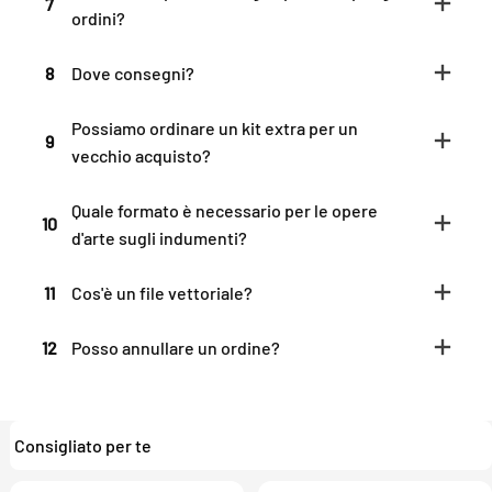
7
ordini?
8
Dove consegni?
Possiamo ordinare un kit extra per un
9
vecchio acquisto?
Quale formato è necessario per le opere
10
d'arte sugli indumenti?
11
Cos'è un file vettoriale?
12
Posso annullare un ordine?
Consigliato per te