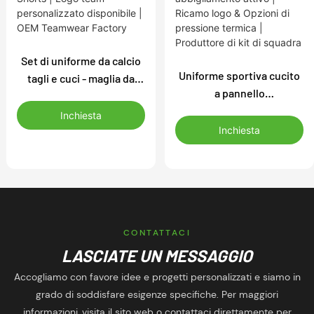
Set di uniforme da calcio
Uniforme sportiva cucito
tagli e cuci - maglia da
a pannello
calcio in tessuto tinto &
personalizzato-taglio su
Shorts | Logo team
Inchiesta
misura & Set di
personalizzato
Inchiesta
abbigliamento attivo |
disponibile | OEM
Ricamo logo & Opzioni di
Teamwear Factory
pressione termica |
Produttore di kit di
squadra
CONTATTACI
LASCIATE UN MESSAGGIO
Accogliamo con favore idee e progetti personalizzati e siamo in
grado di soddisfare esigenze specifiche. Per maggiori
informazioni, visita il sito web o contattaci direttamente per