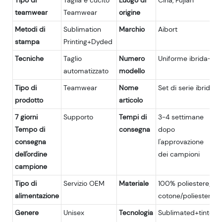
Tipo di
Taglia e cucito
Luogo di
Cina, Fujian
teamwear
Teamwear
origine
Metodi di
Sublimation
Marchio
Aibort
stampa
Printing+Dyded
Tecniche
Taglio
Numero
Uniforme ibrida-1
automatizzato
modello
Tipo di
Teamwear
Nome
Set di serie ibride
prodotto
articolo
7 giorni
Supporto
Tempi di
3-4 settimane
Tempo di
consegna
dopo
consegna
l'approvazione
dell'ordine
dei campioni
campione
Tipo di
Servizio OEM
Materiale
100% poliestere;
alimentazione
cotone/poliestere
Genere
Unisex
Tecnologia
Sublimated+tinto