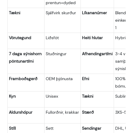
prentun+dyded
Tækni
Sjálfvirk skurður
Líkananúmer
Blending
einkenni
1
Vörutegund
Liðsföt
Heiti hlutar
Hybrid se
7 daga sýnishorn
Stuðningur
Afhendingartími
3-4 vikum
pöntunartími
samþykk
sýnishor
Framboðsgerð
OEM þjónusta
Efni
100% pól
bómull/p
Kyn
Unisex
Tækni
Sublimat
Aldurshópur
Fullorðnir, krakkar
Stærð
3XS-5XL
Stíll
Sett
Sendingar
DHL, UPS,