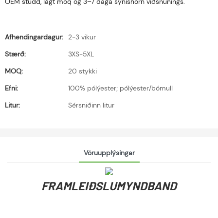
OEM studd, lágt moq og 3–7 daga sýnishorn viðsnúnings.
Afhendingardagur:
2-3 vikur
Stærð:
3XS-5XL
MOQ:
20 stykki
Efni:
100% pólýester; pólýester/bómull
Litur:
Sérsniðinn litur
Vöruupplýsingar
FRAMLEIÐSLUMYNDBAND