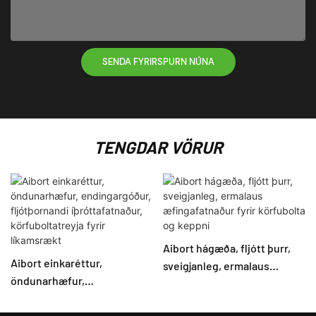
SENDA FYRIRSPURN NÚNA
TENGDAR VÖRUR
Aibort hágæða, fljótt þurr,
Aibort einkaréttur,
sveigjanleg, ermalaus
öndunarhæfur,
æfingafatnaður fyrir
endingargóður,
körfubolta og keppni
fljótþornandi