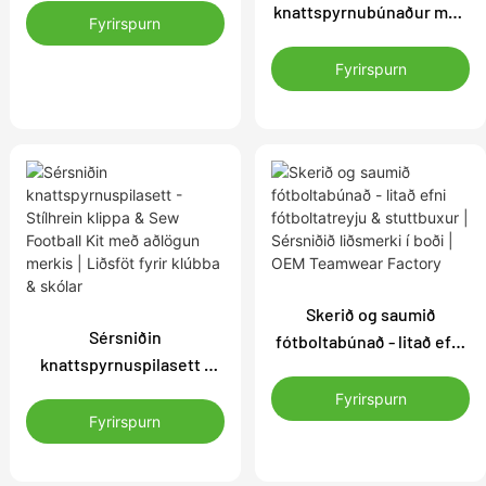
knattspyrnubúnaður með
með sérsniðnu merki |
Fyrirspurn
sauma pallborðs -
Þjálfun <00000000>
Sérsniðin klippa & Sew
Fyrirspurn
Samkeppnisbúnað
Football einkennisbúning
fyrir klúbba og skóla |
Merki <00000000>
Litasniðið í boði
Skerið og saumið
Sérsniðin
fótboltabúnað - litað efni
knattspyrnuspilasett -
fótboltatreyju &
Stílhrein klippa & Sew
stuttbuxur | Sérsniðið
Fyrirspurn
Football Kit með aðlögun
Fyrirspurn
liðsmerki í boði | OEM
merkis | Liðsföt fyrir
Teamwear Factory
klúbba & skólar