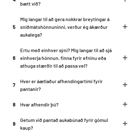
bætt við?
Mig langar til að gera nokkrar breytingar á
5
sniðmátshönnuninni, verður ég ákærður
aukalega?
Ertu með einhver sýni? Mig langar til að sjá
6
einhverja hönnun, finna fyrir efninu eða
athuga stærðir til að passa vel?
Hver er áætlaður afhendingartími fyrir
7
pantanir?
8
Hvar afhendir þú?
Getum við pantað aukabúnað fyrir gömul
9
kaup?