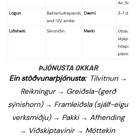
Air, Sea;
Lögun
Bakteríudrepandi,
Dæmi
3-7 daga
and-UV, andar
Liðsheiti
Sérsniðin
Merki
Útsaumur
skjáprent
hitaprent
plástur; 
ÞJÓNUSTA OKKAR
Ein stöðvunarþjónusta:
Tilvitnun →
Reikningur → Greiðsla-(gerð
sýnishorn) → Framleiðsla (sjálf-eigu
verksmiðju) → Pakki → Afhending
→ Viðskiptavinir → Móttekin