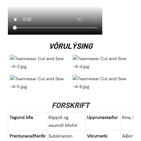
VÖRULÝSING
FORSKRIFT
Tegund liða
Klippið og
Upprunastaður
Kína, Fuji
saumið liðsföt
Prentunaraðferðir
Sublimation
Vörumerki
AiBort