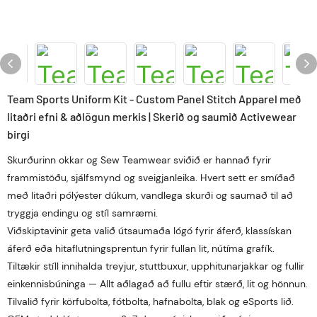
Team Sports Uniform Kit - Custom Panel Stitch Apparel með
litaðri efni & aðlögun merkis | Skerið og saumið Activewear
birgi
Skurðurinn okkar og Sew Teamwear sviðið er hannað fyrir
frammistöðu, sjálfsmynd og sveigjanleika. Hvert sett er smíðað
með litaðri pólýester dúkum, vandlega skurði og saumað til að
tryggja endingu og stíl samræmi.
Viðskiptavinir geta valið útsaumaða lógó fyrir áferð, klassískan
áferð eða hitaflutningsprentun fyrir fullan lit, nútíma grafík.
Tiltækir stíll innihalda treyjur, stuttbuxur, upphitunarjakkar og fullir
einkennisbúninga — Allt aðlagað að fullu eftir stærð, lit og hönnun.
Tilvalið fyrir körfubolta, fótbolta, hafnabolta, blak og eSports lið.