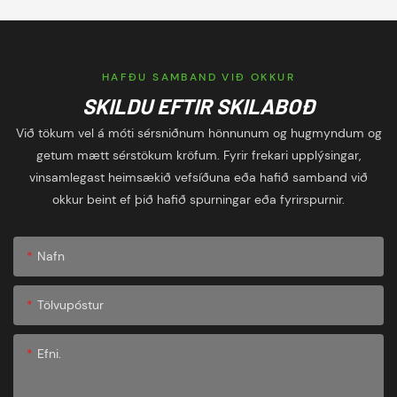
HAFÐU SAMBAND VIÐ OKKUR
SKILDU EFTIR SKILABOÐ
Við tökum vel á móti sérsniðnum hönnunum og hugmyndum og
getum mætt sérstökum kröfum. Fyrir frekari upplýsingar,
vinsamlegast heimsækið vefsíðuna eða hafið samband við
okkur beint ef þið hafið spurningar eða fyrirspurnir.
Nafn
Tölvupóstur
Efni.