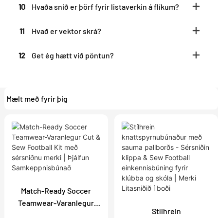
10
Hvaða snið er þörf fyrir listaverkin á flíkum?
11
Hvað er vektor skrá?
12
Get ég hætt við pöntun?
Mælt með fyrir þig
Match-Ready Soccer
Teamwear-Varanlegur
Stílhrein
Cut & Sew Football Kit