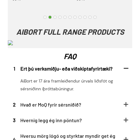
AIBORT FULL RANGE PRODUCTS
FAQ
1
Ert þú verksmiðju- eða viðskiptafyrirtæki?
AiBort er 17 ára framleiðendur úrvals liðsföt og
sérsniðinn íþróttabúningur.
2
Hvað er MoQ fyrir sérsniðið?
3
Hvernig legg ég inn pöntun?
Hversu mörg lógó og styrktar myndir get ég
4