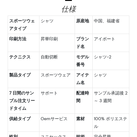
仕様
スポーツウェ
シャツ
原産地
中国、福建省
アタイプ
印刷方法
昇華印刷
ブラン
アイボート
ド名
テクニクス
自動切断
モデル
シャツ-2
番号
製品タイプ
スポーツウェア
アイテ
シャツ
ム名
7 日間のサン
サポート
配達時
サンプル承認後 2
プル注文リー
間
～ 3 週間
ドタイム
供給タイプ
Oemサービス
素材
100% ポリエステ
ル
性別
ユニセックス
技術
完全昇華