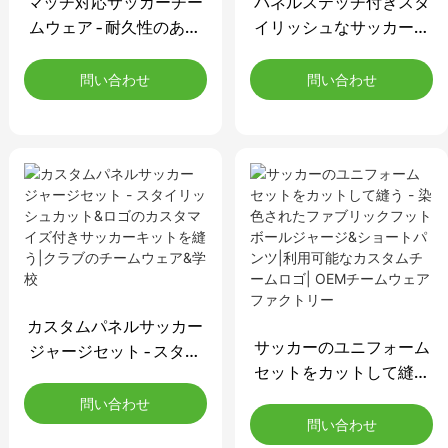
マッチ対応サッカーチー
パネルステッチ付きスタ
ムウェア - 耐久性のある
イリッシュなサッカーキ
カット&カスタムロゴ付
ット - カスタムカット&
きのサッカーキットを縫
クラブや学校のためのサ
問い合わせ
問い合わせ
う|トレーニング&競争の
ッカーユニフォームを縫
ユニフォームセット
う|ロゴ&色のカスタマイ
ズが利用可能です
カスタムパネルサッカー
サッカーのユニフォーム
ジャージセット - スタイ
セットをカットして縫う
リッシュカット&ロゴの
- 染色されたファブリッ
カスタマイズ付きサッカ
問い合わせ
クフットボールジャージ
ーキットを縫う|クラブの
問い合わせ
&ショートパンツ|利用可