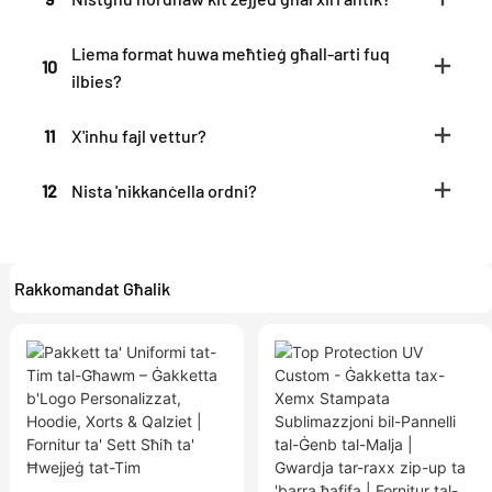
Liema format huwa meħtieġ għall-arti fuq
10
ilbies?
11
X'inhu fajl vettur?
12
Nista 'nikkanċella ordni?
Rakkomandat Għalik