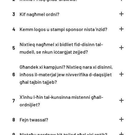
3
Kif nagħmel ordni?
4
Kemm logos u stampi sponsor nista 'nżid?
Nixtieq nagħmel xi bidliet fid-disinn tal-
5
mudell, se nkun iċċarġjat żejjed?
Għandek xi kampjuni? Nixtieq nara xi disinni,
6
inħoss il-materjal jew nivverifika d-daqsijiet
għal tajbin tajjeb?
X'inhu l-ħin tal-kunsinna mistenni għall-
7
ordnijiet?
8
Fejn twassal?
9
Nistgħu nordnaw kit żejjed għal xiri antik?