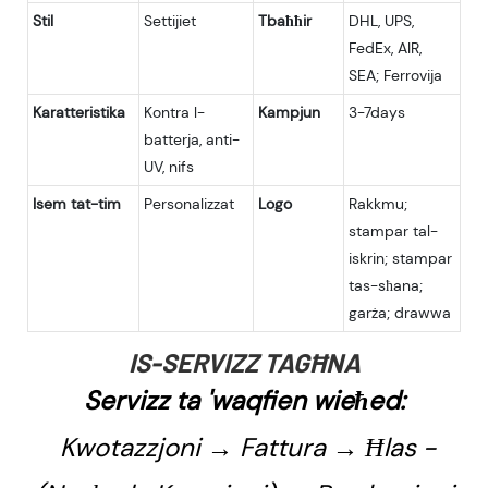
Stil
Settijiet
Tbaħħir
DHL, UPS,
FedEx, AIR,
SEA; Ferrovija
Karatteristika
Kontra l-
Kampjun
3-7days
batterja, anti-
UV, nifs
Isem tat-tim
Personalizzat
Logo
Rakkmu;
stampar tal-
iskrin; stampar
tas-sħana;
garża; drawwa
IS-SERVIZZ TAGĦNA
Servizz ta 'waqfien wieħed:
Kwotazzjoni → Fattura → Ħlas -