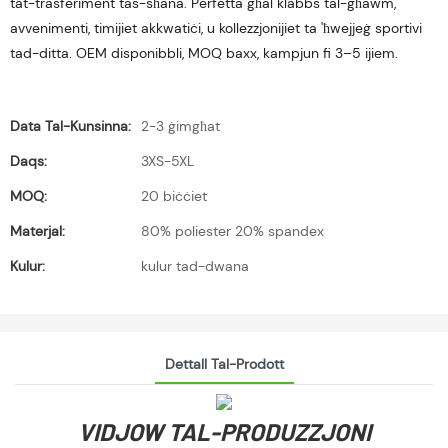
tat-trasferiment tas-sħana. Perfetta għal klabbs tal-għawm,
avvenimenti, timijiet akkwatiċi, u kollezzjonijiet ta 'ħwejjeġ sportivi
tad-ditta. OEM disponibbli, MOQ baxx, kampjun fi 3–5 ijiem.
Data Tal-Kunsinna:
2-3 ġimgħat
Daqs:
3XS-5XL
MOQ:
20 biċċiet
Materjal:
80% poliester 20% spandex
Kulur:
kulur tad-dwana
Dettall Tal-Prodott
VIDJOW TAL-PRODUZZJONI