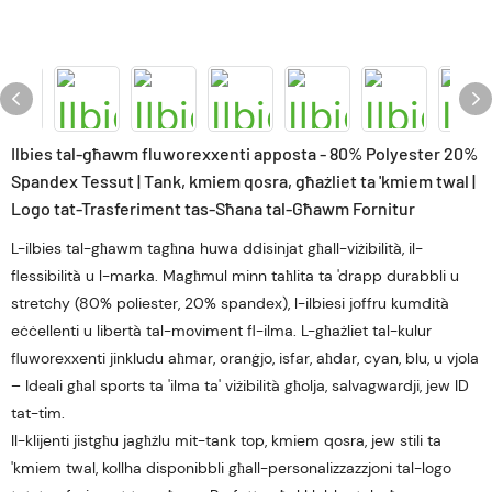
Ilbies tal-għawm fluworexxenti apposta - 80% Polyester 20%
Spandex Tessut | Tank, kmiem qosra, għażliet ta 'kmiem twal |
Logo tat-Trasferiment tas-Sħana tal-Għawm Fornitur
L-ilbies tal-għawm tagħna huwa ddisinjat għall-viżibilità, il-
flessibilità u l-marka. Magħmul minn taħlita ta 'drapp durabbli u
stretchy (80% poliester, 20% spandex), l-ilbiesi joffru kumdità
eċċellenti u libertà tal-moviment fl-ilma. L-għażliet tal-kulur
fluworexxenti jinkludu aħmar, oranġjo, isfar, aħdar, cyan, blu, u vjola
– Ideali għal sports ta 'ilma ta' viżibilità għolja, salvagwardji, jew ID
tat-tim.
Il-klijenti jistgħu jagħżlu mit-tank top, kmiem qosra, jew stili ta
'kmiem twal, kollha disponibbli għall-personalizzazzjoni tal-logo