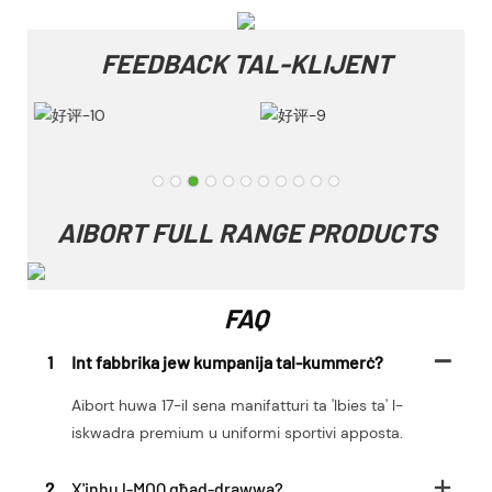
FEEDBACK TAL-KLIJENT
AIBORT FULL RANGE PRODUCTS
FAQ
1
Int fabbrika jew kumpanija tal-kummerċ?
Aibort huwa 17-il sena manifatturi ta 'lbies ta' l-
iskwadra premium u uniformi sportivi apposta.
2
X'inhu l-MOQ għad-drawwa?