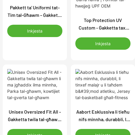
Pakkett ta' Uniformi tat-
Tim tal-Għawm – Ġakketta
Top Protection UV
b'Logo Personalizzat,
Custom - Ġakketta tax-
Hoodie, Xorts & Qalziet |
Inkjesta
Xemx Stampata
Fornitur ta' Sett Sħiħ ta'
Sublimazzjoni bil-Pannelli
Inkjesta
Ħwejjeġ tat-Tim
tal-Ġenb tal-Malja |
Gwardja tar-raxx zip-up ta
'barra ħafifa | Fornitur tal-
ħwejjeġ UPF OEM
Unisex Oversized Fit All -
Aabort Esklussiva li tieħu
Ġakketta twila tal-għawm
nifs minnha, durabbli, li
li ma jgħaddix ilma
tinxef malajr u li taħdem
minnha, Parka tal-għawm,
b'mod atletiku, Jersey tal-