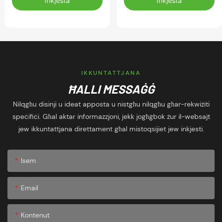
Inkjesta
Inkjesta
kowtijiet tal-gverta tal-
basketball għall-fitness
għawm
IKKUNTATTJANA
ĦALLI MESSAĠĠ
Nilqgħu disinji u ideat apposta u nistgħu nilqgħu għar-rekwiżiti
speċifiċi. Għal aktar informazzjoni, jekk jogħġbok żur il-websajt
jew ikkuntattjana direttament għal mistoqsijiet jew inkjesti.
Isem
Email
Kontenut