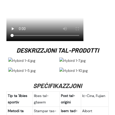
DESKRIZZJONI TAL-PRODOTTI
SPEĊIFIKAZZJONI
Tip ta 'ilbies
Ilbes tal-
Post tal-
Iċ-Ċina, Fujian
sportiv
għawm
oriġini
Metodi ta
Stampar tas-
Isem tad-
Aibort