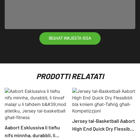
IBGĦAT INKJESTA ISSA
PRODOTTI RELATATI
Jersey tal-Basketball Aabort
Aabort Esklussiva li tieħu
High End Quick Dry Flessibbli
nifs minnha, durabbli, li
bla kmiem għat-Taħriġ għall-