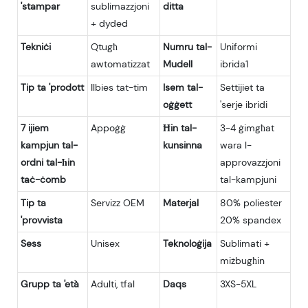
'stampar
sublimazzjoni
ditta
+ dyded
Tekniċi
Qtugħ
Numru tal-
Uniformi
awtomatizzat
Mudell
ibrida1
Tip ta 'prodott
Ilbies tat-tim
Isem tal-
Settijiet ta
oġġett
'serje ibridi
7 ijiem
Appoġġ
Ħin tal-
3-4 ġimgħat
kampjun tal-
kunsinna
wara l-
ordni tal-ħin
approvazzjoni
taċ-ċomb
tal-kampjuni
Tip ta
Servizz OEM
Materjal
80% poliester
'provvista
20% spandex
Sess
Unisex
Teknoloġija
Sublimati +
miżbugħin
Grupp ta 'età
Adulti, tfal
Daqs
3XS-5XL