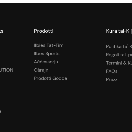
ks
Prodotti
Kura tal-Kl
Ilbies Tat-Tim
Politika ta' 
Ilbes Sports
Regoli tal-p
Aċċessorju
Termini & Ku
UTION
Oħrajn
FAQs
Prodotti Ġodda
Prezz
a