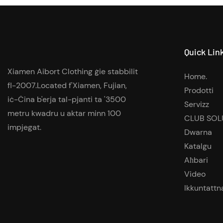
Quick Lin
Xiamen Aibort Clothing ġie stabbilit
Home.
fl-2007.Located f'Xiamen, Fujian,
Prodotti
iċ-Ċina b'erja tal-pjanti ta '3500
Servizz
metru kwadru u aktar minn 100
CLUB SOL
impjegat.
Dwarna
Katalgu
Aħbari
Video
Ikkuntattn