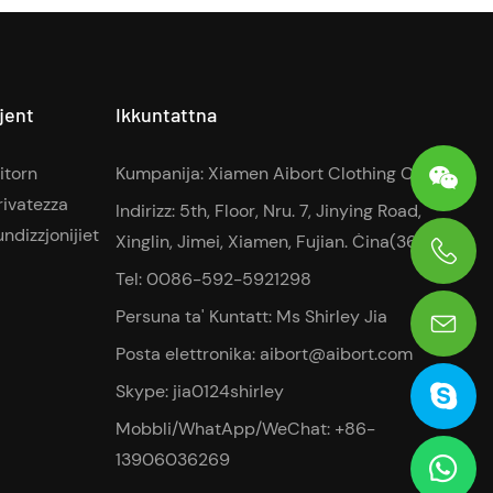
ijent
Ikkuntattna
Ritorn
Kumpanija: Xiamen Aibort Clothing Co., Ltd
rivatezza
Indirizz: 5th, Floor, Nru. 7, Jinying Road,
ndizzjonijiet
Xinglin, Jimei, Xiamen, Fujian. Ċina(361022)
Tel: 0086-592-5921298
0086-13906036269
Persuna ta' Kuntatt: Ms Shirley Jia
Posta elettronika:
aibort@aibort.com
Skype: jia0124shirley
Mobbli/WhatApp/WeChat: +86-
13906036269