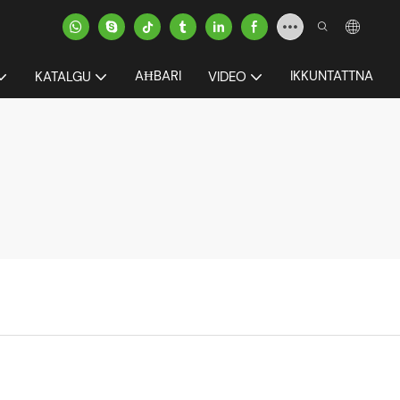
AĦBARI
IKKUNTATTNA
KATALGU
VIDEO