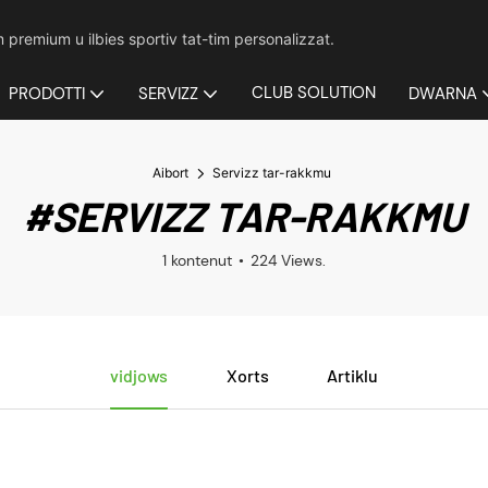
m premium u ilbies sportiv tat-tim personalizzat.
CLUB SOLUTION
PRODOTTI
SERVIZZ
DWARNA
Aibort
Servizz tar-rakkmu
#SERVIZZ TAR-RAKKMU
1 kontenut
224 Views.
vidjows
Xorts
Artiklu