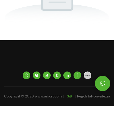
Copyright © 2026
www.aibort.com
|
Sitt
|
Regoli tal-privatezza