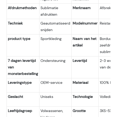
Afdrukmethoden
Sublimatie
Merknaam
Afbreken
afdrukken
Techniek
Geautomatiseerd
Modelnummer
Reistas-2
snijden
product type
Sportkleding
Naam van het
Borduurlo
artikel
zeefdruklo
sublimatie
7 dagen levertijd
Ondersteuning
Levertijd
2-3 weken
van
van de mo
monsterbestelling
Leveringstype
OEM-service
Materiaal
100% Poly
Geslacht
Uniseks
Technologie
Volledig 
Leeftijdsgroep
Volwassenen,
Grootte
3XS-5XL