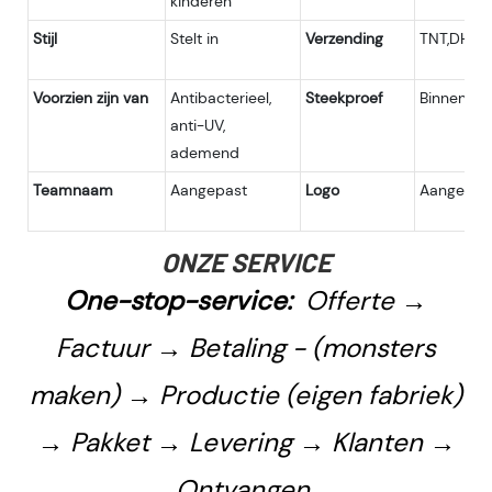
kinderen
Stijl
Stelt in
Verzending
TNT,DHL,U
Voorzien zijn van
Antibacterieel,
Steekproef
Binnen 7 
anti-UV,
ademend
Teamnaam
Aangepast
Logo
Aangepast
ONZE SERVICE
One-stop-service:
Offerte →
Factuur → Betaling - (monsters
maken) → Productie (eigen fabriek)
→ Pakket → Levering → Klanten →
Ontvangen