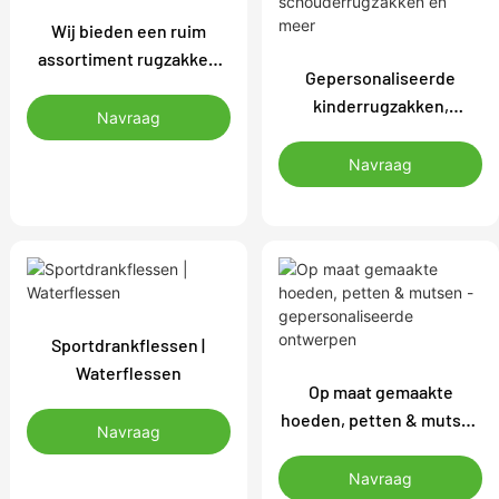
Wij bieden een ruim
assortiment rugzakken
Gepersonaliseerde
aan die u kunt
kinderrugzakken,
personaliseren met uw
Navraag
ontworpen met liefde en
logo, kleuren en maat.
zorg. Unieke, op maat
Navraag
Rugzakken zijn er in
gemaakte rugzak. Op
allerlei verschillende
maat gemaakte
soorten, maten en
rugzakken.
materialen,
Gepersonaliseerde
schoolrugzakken,
schouderrugzakken en
Sportdrankflessen |
meer
Waterflessen
Op maat gemaakte
hoeden, petten & mutsen
Navraag
- gepersonaliseerde
ontwerpen
Navraag