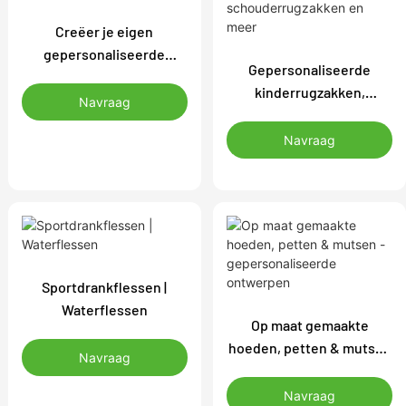
Creëer je eigen
gepersonaliseerde
Gepersonaliseerde
sporttassen. Deel
kinderrugzakken,
teamtrots of uw
Navraag
ontworpen met liefde en
bedrijfsidentiteit met
zorg. Unieke, op maat
Navraag
kleurrijke,
gemaakte rugzak. Op
gepersonaliseerde
maat gemaakte
gymtassen en
rugzakken.
plunjezakken
Gepersonaliseerde
schoolrugzakken,
schouderrugzakken en
Sportdrankflessen |
meer
Waterflessen
Op maat gemaakte
hoeden, petten & mutsen
Navraag
- gepersonaliseerde
ontwerpen
Navraag