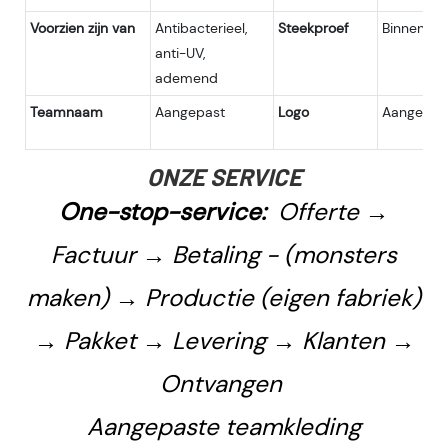
Voorzien zijn van
Antibacterieel,
Steekproef
Binnen 7 
anti-UV,
ademend
Teamnaam
Aangepast
Logo
Aangepast
ONZE SERVICE
One-stop-service:
Offerte →
Factuur → Betaling - (monsters
maken) → Productie (eigen fabriek)
→ Pakket → Levering → Klanten →
Ontvangen
Aangepaste teamkleding