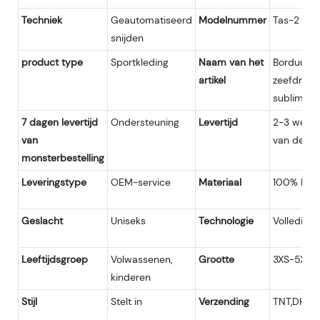
Techniek
Geautomatiseerd
Modelnummer
Tas-2
snijden
product type
Sportkleding
Naam van het
Borduurlo
artikel
zeefdruklo
sublimati
7 dagen levertijd
Ondersteuning
Levertijd
2-3 weken
van
van de mo
monsterbestelling
Leveringstype
OEM-service
Materiaal
100% Poly
Geslacht
Uniseks
Technologie
Volledig 
Leeftijdsgroep
Volwassenen,
Grootte
3XS-5XL
kinderen
Stijl
Stelt in
Verzending
TNT,DHL,U