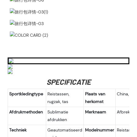
SPECIFICATIE
Sportkledingtype
Reistassen,
Plaats van
China, Fuj
rugzak, tas
herkomst
Afdrukmethoden
Sublimatie
Merknaam
Afbreken
afdrukken
Techniek
Geautomatiseerd
Modelnummer
Reistas-2