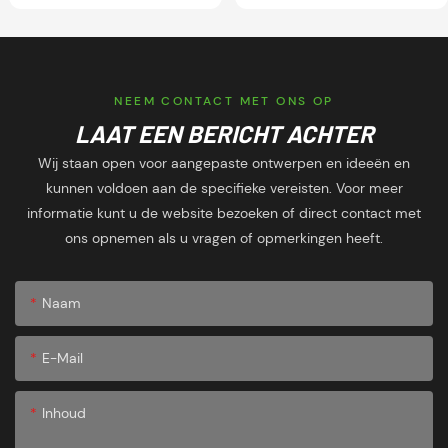
maat gemaakte
rugzakken.
Gepersonaliseerde
schoolrugzakken,
schouderrugzakken en
NEEM CONTACT MET ONS OP
meer
LAAT EEN BERICHT ACHTER
Wij staan open voor aangepaste ontwerpen en ideeën en
kunnen voldoen aan de specifieke vereisten. Voor meer
informatie kunt u de website bezoeken of direct contact met
ons opnemen als u vragen of opmerkingen heeft.
Naam
E-Mail
Inhoud