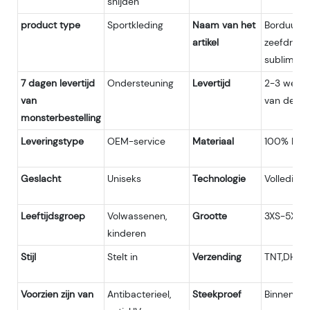
snijden
product type
Sportkleding
Naam van het
Borduurlo
artikel
zeefdruklo
sublimatie
7 dagen levertijd
Ondersteuning
Levertijd
2-3 weken
van
van de mo
monsterbestelling
Leveringstype
OEM-service
Materiaal
100% Poly
Geslacht
Uniseks
Technologie
Volledig 
Leeftijdsgroep
Volwassenen,
Grootte
3XS-5XL
kinderen
Stijl
Stelt in
Verzending
TNT,DHL,U
Voorzien zijn van
Antibacterieel,
Steekproef
Binnen 7 