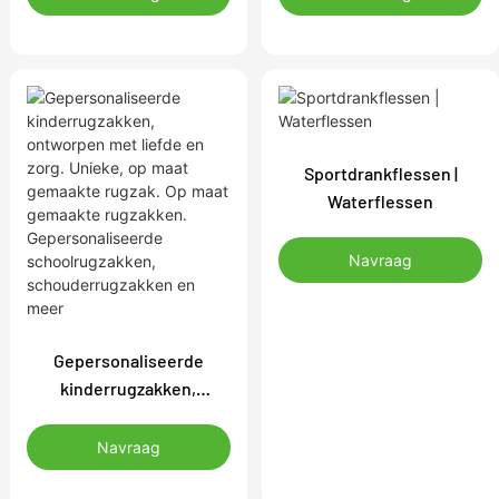
bedrijfsidentiteit met
logo, kleuren en maat.
kleurrijke,
Rugzakken zijn er in
gepersonaliseerde
allerlei verschillende
gymtassen en
soorten, maten en
plunjezakken
materialen,
Sportdrankflessen |
Waterflessen
Navraag
Gepersonaliseerde
kinderrugzakken,
ontworpen met liefde en
zorg. Unieke, op maat
Navraag
gemaakte rugzak. Op