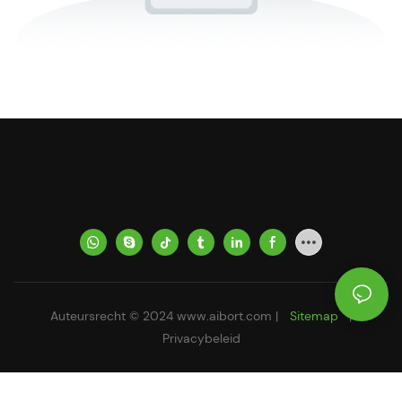
Auteursrecht © 2024
www.aibort.com
|
Sitemap
|
Privacybeleid