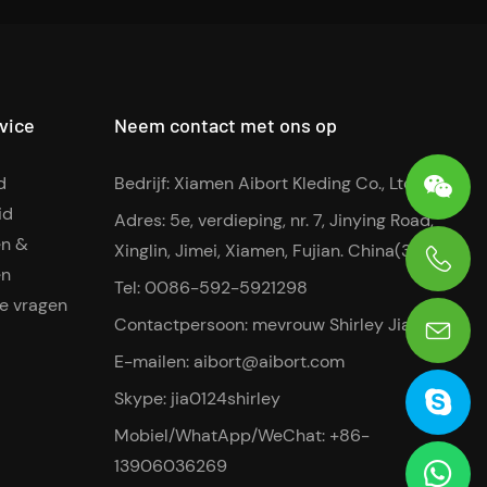
vice
Neem contact met ons op
d
Bedrijf: Xiamen Aibort Kleding Co., Ltd
id
Adres: 5e, verdieping, nr. 7, Jinying Road,
en &
Xinglin, Jimei, Xiamen, Fujian. China(361022)
en
Tel: 0086-592-5921298
0086-13906036269
e vragen
Contactpersoon: mevrouw Shirley Jia
E-mailen:
aibort@aibort.com
Skype: jia0124shirley
Mobiel/WhatApp/WeChat: +86-
13906036269