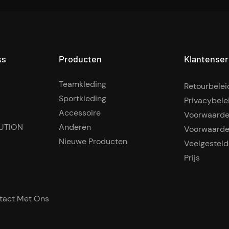
ks
Producten
Klantenser
Teamkleding
Retourbelei
Sportkleding
Privacybele
Accessoire
Voorwaard
UTION
Anderen
Voorwaard
Nieuwe Producten
Veelgesteld
Prijs
tact Met Ons