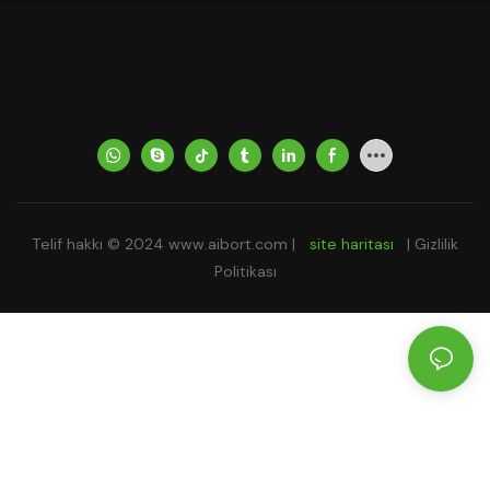
Telif hakkı © 2024
www.aibort.com
|
site haritası
|
Gizlilik
Politikası