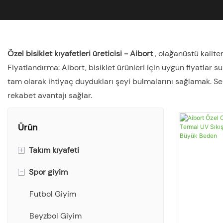
Özel bisiklet kıyafetleri üreticisi - Aibort
, olağanüstü kalite
Fiyatlandırma: Aibort, bisiklet ürünleri için uygun fiyatlar s
tam olarak ihtiyaç duydukları şeyi bulmalarını sağlamak. Sekt
rekabet avantajı sağlar.
Ürün
+
Takım kıyafeti
-
Spor giyim
Atlet
Tişörtler
Futbol Giyim
Polo gömlekler
Beyzbol Giyim