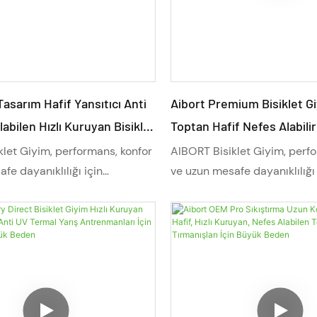
artırır.
Tasarım Hafif Yansıtıcı Anti
Aibort Premium Bisiklet Gi
abilen Hızlı Kuruyan Bisiklet
Toptan Hafif Nefes Alabili
 Beden Setleri Yol Bisikleti
Hızlı Kuruyan Dayanıklılık
let Giyim, performans, konfor
AIBORT Bisiklet Giyim, perf
İçin UV Korumalı
fe dayanıklılığı için
ve uzun mesafe dayanıklılığı 
ır. Hafif kumaşları, gelişmiş
tasarlanmıştır. Hafif kumaşla
i ve tam kişiselleştirme
nem yönetimi ve tam kişisel
le bu profesyonel bisiklet
seçenekleriyle bu profesyone
m yol bisikleti hem de dağ
kıyafeti, hem yol bisikleti h
n nefes alabilirlik, esneklik ve
bisikleti için nefes alabilirlik
dayanıklılık sunar. Her
uzun süreli dayanıklılık sunar
sikletçi için tasarlanan bu
seviyeden bisikletçi için ta