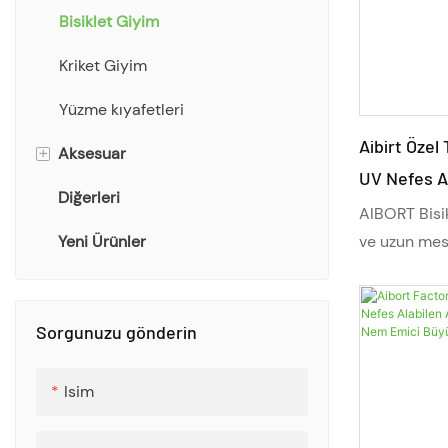
artırır.
Bisiklet Giyim
Kriket Giyim
Yüzme kıyafetleri
Aibirt Özel 
+
Aksesuar
UV Nefes Al
Diğerleri
Kova Şapkası
Giyim Büyük
AIBORT Bisik
Yeni Ürünler
Atkı
İçin
ve uzun mesa
tasarlanmışt
Havlu
nem yönetim
seçenekleriy
Çantalar
Sorgunuzu gönderin
kıyafeti, he
Çorap
bisikleti içi
Isim
uzun süreli 
Şişe
seviyeden bi