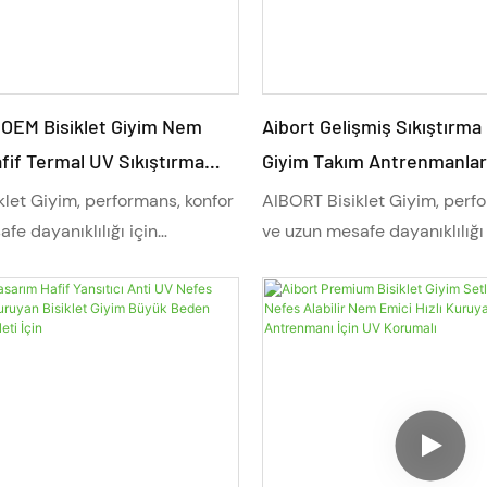
 OEM Bisiklet Giyim Nem
Aibort Gelişmiş Sıkıştırma 
fif Termal UV Sıkıştırma
Giyim Takım Antrenmanları
Set Kulüp Yarışları İçin Büyük
Termal ve Esnek Hızlı Kur
let Giyim, performans, konfor
AIBORT Bisiklet Giyim, perf
Büyük Beden Seçenekleri
fe dayanıklılığı için
ve uzun mesafe dayanıklılığı 
ır. Hafif kumaşları, gelişmiş
tasarlanmıştır. Hafif kumaşla
Tasarımı
i ve tam kişiselleştirme
nem yönetimi ve tam kişisel
le bu profesyonel bisiklet
seçenekleriyle bu profesyone
m yol bisikleti hem de dağ
kıyafeti, hem yol bisikleti h
n nefes alabilirlik, esneklik ve
bisikleti için nefes alabilirlik
dayanıklılık sunar. Her
uzun süreli dayanıklılık sunar
sikletçi için tasarlanan bu
seviyeden bisikletçi için ta
üşte hızı, konforu ve güvenliği
ürün, her sürüşte hızı, konfor