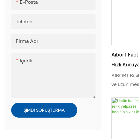
E-Posta
ürün, her sür
artırır.
Telefon
Firma Adı
Aibort Fact
Içerik
Hızlı Kuruy
Termal Yar
AIBORT Bisik
Emici Büyü
ve uzun mesa
tasarlanmışt
nem yönetim
seçenekleriy
ŞIMDI SORUŞTURMA
kıyafeti, he
bisikleti içi
uzun süreli 