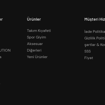
er
Ürünler
Müşteri Hi
Takım Kıyafeti
İade Politika
Spor Giyim
Gizlilik Polit
Aksesuar
şartlar & Ko
UTION
Diğerleri
SSS
a
Yeni Ürünler
Fiyat​
n