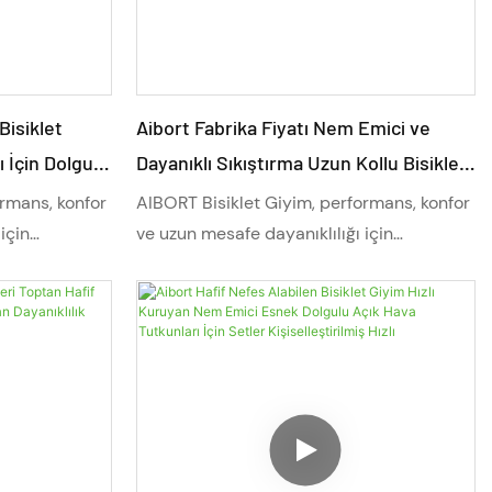
Bisiklet
Aibort Fabrika Fiyatı Nem Emici ve
 İçin Dolgulu
Dayanıklı Sıkıştırma Uzun Kollu Bisiklet
uyan Setler
Giyim Setleri Yol Etkinlikleri İçin Nefes
ormans, konfor
AIBORT Bisiklet Giyim, performans, konfor
 OEM
Alabilir Hafif
için
ve uzun mesafe dayanıklılığı için
rı, gelişmiş
tasarlanmıştır. Hafif kumaşları, gelişmiş
leştirme
nem yönetimi ve tam kişiselleştirme
l bisiklet
seçenekleriyle bu profesyonel bisiklet
em de dağ
kıyafeti, hem yol bisikleti hem de dağ
, esneklik ve
bisikleti için nefes alabilirlik, esneklik ve
. Her
uzun süreli dayanıklılık sunar. Her
sarlanan bu
seviyeden bisikletçi için tasarlanan bu
u ve güvenliği
ürün, her sürüşte hızı, konforu ve güvenliği