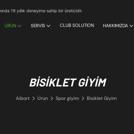
nda 19 yıllık deneyime sahip bir üreticidir.
CLUB SOLUTION
ÜRÜN
SERVIS
HAKKIMIZDA
BISIKLET GIYIM
Aibort
Ürün
Spor giyim
Bisiklet Giyim