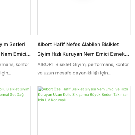
artırır.
yim Setleri
Aibort Hafif Nefes Alabilen Bisiklet
r Nem Emici
Giyim Hızlı Kuruyan Nem Emici Esnek
 Antrenmanı
Dolgulu Açık Hava Tutkunları İçin Setler
ormans, konfor
AIBORT Bisiklet Giyim, performans, konfor
Kişiselleştirilmiş Hızlı
için
ve uzun mesafe dayanıklılığı için
rı, gelişmiş
tasarlanmıştır. Hafif kumaşları, gelişmiş
leştirme
nem yönetimi ve tam kişiselleştirme
l bisiklet
seçenekleriyle bu profesyonel bisiklet
em de dağ
kıyafeti, hem yol bisikleti hem de dağ
, esneklik ve
bisikleti için nefes alabilirlik, esneklik ve
. Her
uzun süreli dayanıklılık sunar. Her
sarlanan bu
seviyeden bisikletçi için tasarlanan bu