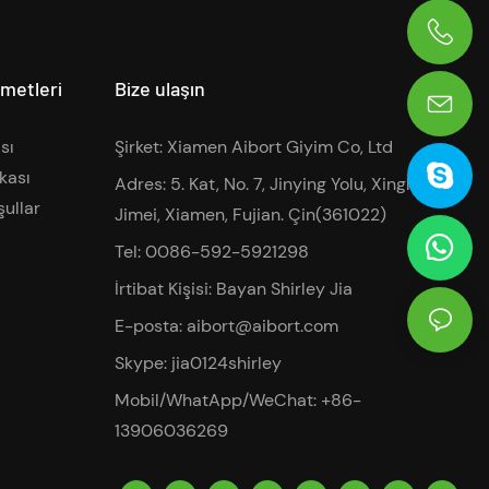
0086-13906036269
zmetleri
Bize ulaşın
sı
Şirket: Xiamen Aibort Giyim Co, Ltd
ikası
Adres: 5. Kat, No. 7, Jinying Yolu, Xinglin,
şullar
Jimei, Xiamen, Fujian. Çin(361022)
Tel: 0086-592-5921298
İrtibat Kişisi: Bayan Shirley Jia
E-posta:
aibort@aibort.com
Skype: jia0124shirley
Mobil/WhatApp/WeChat: +86-
13906036269