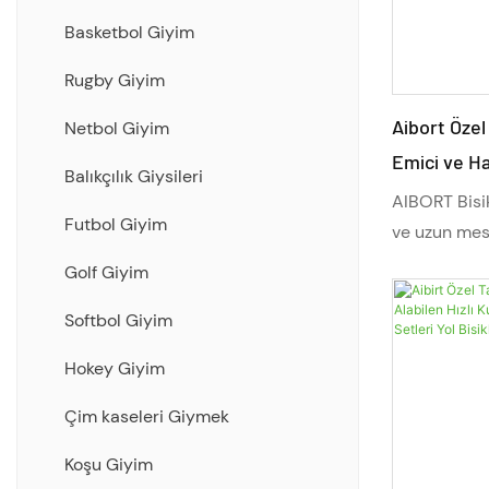
Kısa
Basketbol Giyim
Kapüşonlu svetşört
Rugby Giyim
Aibort Özel
Eşofman Ceket/Pantolon
Netbol Giyim
Emici ve Ha
Gömlek/Masa Şortları
Balıkçılık Giysileri
Kısa Kollu 
AIBORT Bisik
Tam Süblimasyon Takım Giyim
Futbol Giyim
Beden
ve uzun mesa
Aralığı
tasarlanmışt
Golf Giyim
nem yönetim
Takım kıyafeti aralığını kesin ve
Softbol Giyim
seçenekleriy
dikin
kıyafeti, he
Hokey Giyim
Hibrit koleksiyon kıyafetleri
bisikleti içi
uzun süreli 
Çim kaseleri Giymek
seviyeden bi
Koşu Giyim
ürün, her sür