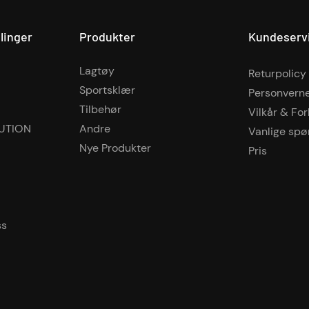
linger
Produkter
Kundeserv
Lagtøy
Returpolicy
Sportsklær
Personvern
Tilbehør
Vilkår & Fo
UTION
Andre
Vanlige spø
Nye Produkter
Pris
ss