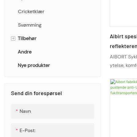
Cricketklær
Svømming
Aibirt spes
+
Tilbehør
reflektere
Andre
Bøttehatt
hurtigtørke
AIBORT Sykke
Nye produkter
Skjerf
størrelser 
ytelse, komf
distanser. M
Håndkle
fuktighetskon
tilpasningsm
Vesker
Send din forespørsel
profesjonell
Sokker
fleksibilite
Navn
både landeve
Flaske
Designet for
E-Post:
det fart, ko