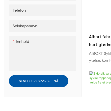
Telefon
Selskapsnavn
Aibort fabr
Innhold
hurtigtørk
termisk for
AIBORT Sykke
fukttransp
ytelse, komf
distanser. M
fuktighetskon
tilpasningsm
SEND FORESPØRSEL NÅ
profesjonell
fleksibilite
både landeve
Designet for