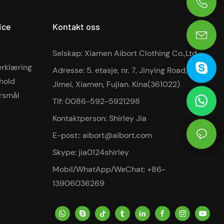
0086-13906036269
ice
Kontakt oss
Selskap: Xiamen Aibort Clothing Co.,Ltd
erklæring
Adresse: 5. etasje, nr. 7, Jinying Road, Xinglin,
rhold
Jimei, Xiamen, Fujian. Kina(361022)
rsmål
Tlf: 0086-592-5921298
Kontaktperson: Shirley Jia
E-post::
aibort@aibort.com
Skype: jia0124shirley
Mobil/WhatApp/WeChat: +86-
13906036269