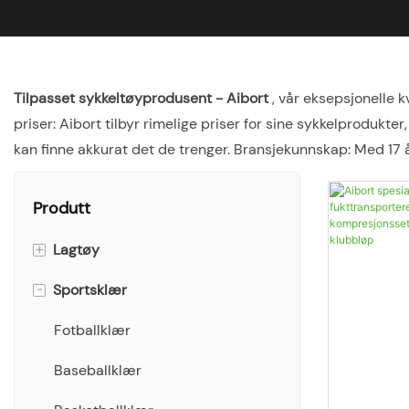
Tilpasset sykkeltøyprodusent - Aibort
, vår eksepsjonelle 
priser: Aibort tilbyr rimelige priser for sine sykkelprodukte
kan finne akkurat det de trenger. Bransjekunnskap: Med 17 
Produtt
+
Lagtøy
-
Sportsklær
Singlets
T-skjorter
Fotballklær
Poloskjorter
Baseballklær