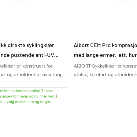
ikk direkte syklingklær
Aibort OEM Pro kompresjo
ende pustende anti-UV
med lange ermer, lett, hu
 racingtrening
pustende termosett for fje
lklær er konstruert for
AIBORT Sykkelklær er konstr
orterende store størrelser
store størrelser
ort og utholdenhet over lange
ytelse, komfort og utholden
ed lette stoffer, avansert
distanser. Med lette stoffer,
troll og fulle
fuktighetskontroll og fulle
uligheter, gir dette
tilpasningsmuligheter, gir d
e sykkeltøyet pusteevne,
profesjonelle sykkeltøyet p
t og langvarig holdbarhet for
fleksibilitet og langvarig ho
issykling og terrengsykling.
både landeveissykling og te
 syklister på alle nivåer, hever
Designet for syklister på all