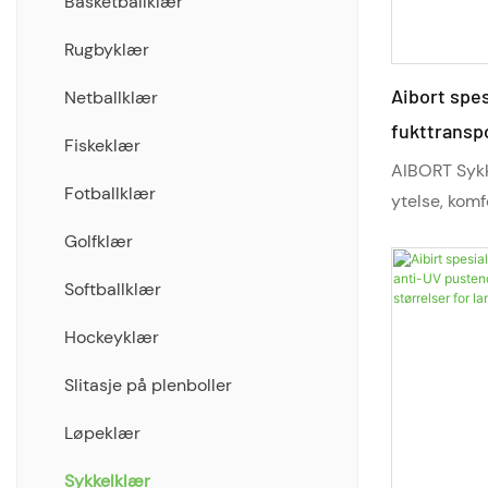
Kort
Basketballklær
Hettegenser
Rugbyklær
Aibort spes
Treningsdresser Jakker/bukser
Netballklær
fukttransp
Skjorter/brettshorts
Fiskeklær
UV-kompres
AIBORT Sykke
Full sublimering av teamwear
Fotballklær
pluss størr
ytelse, komf
distanser. M
Cut and Sew Teamwear Range
Golfklær
fuktighetskon
Hybridsamlingsklær
Softballklær
tilpasningsm
profesjonell
Hockeyklær
fleksibilite
både landeve
Slitasje på plenboller
Designet for
Løpeklær
det fart, ko
Sykkelklær