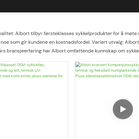
kvalitet: Aibort tilbyr førsteklasses sykkelprodukter for å mø
r, noe som gir kundene en kostnadsfordel. Variert utvalg: Aibor
års bransjeerfaring har Aibort omfattende kunnskap om sykkel