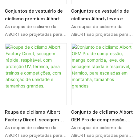
oferece respirabilidade,
oferece respirabilidade,
flexibilidade e durabilidade
flexibilidade e durabilidade
Conjuntos de vestuário de
Conjuntos de vestuário de
de longa duração tanto para
de longa duração tanto para
ciclismo premium Aibort
ciclismo Aibort, leves e
ciclismo de estrada quanto
ciclismo de estrada quanto
para atacado: leves,
respiráveis, de secagem
As roupas de ciclismo da
As roupas de ciclismo da
para mountain bike. Pensado
para mountain bike. Pensado
respiráveis, com absorção
rápida, com absorção de
AIBORT são projetadas para
AIBORT são projetadas para
para ciclistas de todos os
para ciclistas de todos os
de umidade, secagem
umidade, flexíveis e
desempenho, conforto e
desempenho, conforto e
níveis, ele eleva a velocidade,
níveis, ele eleva a velocidade,
rápida e proteção UV para
acolchoados, ideais para
resistência em longas
resistência em longas
o conforto e a segurança em
o conforto e a segurança em
treinos de resistência.
entusiastas de atividades
distâncias. Com tecidos
distâncias. Com tecidos
cada pedalada.
cada pedalada.
ao ar livre. Personalizáveis ​​
leves, gerenciamento
leves, gerenciamento
e de fácil acesso.
avançado de umidade e
avançado de umidade e
opções de personalização
opções de personalização
completas, este vestuário
completas, este vestuário
profissional para ciclismo
profissional para ciclismo
oferece respirabilidade,
oferece respirabilidade,
flexibilidade e durabilidade
flexibilidade e durabilidade
Roupa de ciclismo Aibort
Conjunto de ciclismo Aibort
de longa duração tanto para
de longa duração tanto para
Factory Direct, secagem
OEM Pro de compressão,
ciclismo de estrada quanto
ciclismo de estrada quanto
rápida, respirável, com
manga comprida, leve, de
As roupas de ciclismo da
As roupas de ciclismo da
para mountain bike. Pensado
para mountain bike. Pensado
proteção UV, térmica, para
secagem rápida e
AIBORT são projetadas para
AIBORT são projetadas para