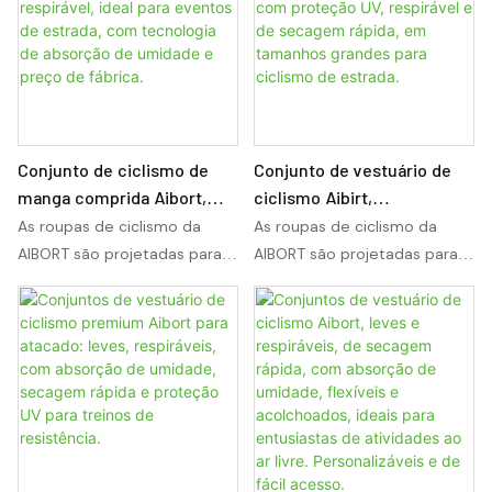
amador.
disponíveis. Design OEM.
leves, gerenciamento
leves, gerenciamento
avançado de umidade e
avançado de umidade e
opções de personalização
opções de personalização
completas, este vestuário
completas, este vestuário
profissional para ciclismo
profissional para ciclismo
oferece respirabilidade,
oferece respirabilidade,
flexibilidade e durabilidade
flexibilidade e durabilidade
Conjunto de ciclismo de
Conjunto de vestuário de
de longa duração tanto para
de longa duração tanto para
manga comprida Aibort,
ciclismo Aibirt,
ciclismo de estrada quanto
ciclismo de estrada quanto
com compressão durável e
personalizado, profissional,
As roupas de ciclismo da
As roupas de ciclismo da
para mountain bike. Pensado
para mountain bike. Pensado
respirável, ideal para
leve, refletivo, com
AIBORT são projetadas para
AIBORT são projetadas para
para ciclistas de todos os
para ciclistas de todos os
eventos de estrada, com
proteção UV, respirável e
desempenho, conforto e
desempenho, conforto e
níveis, ele eleva a velocidade,
níveis, ele eleva a velocidade,
tecnologia de absorção de
de secagem rápida, em
resistência em longas
resistência em longas
o conforto e a segurança em
o conforto e a segurança em
umidade e preço de
tamanhos grandes para
distâncias. Com tecidos
distâncias. Com tecidos
cada pedalada.
cada pedalada.
fábrica.
ciclismo de estrada.
leves, gerenciamento
leves, gerenciamento
avançado de umidade e
avançado de umidade e
opções de personalização
opções de personalização
completas, este vestuário
completas, este vestuário
profissional para ciclismo
profissional para ciclismo