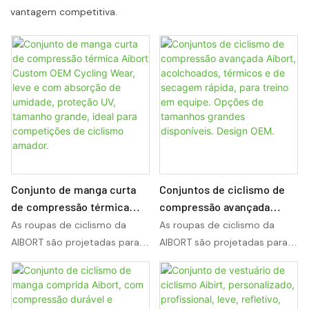
vantagem competitiva.
Conjunto de manga curta
Conjuntos de ciclismo de
de compressão térmica
compressão avançada
Aibort Custom OEM Cycling
Aibort, acolchoados,
As roupas de ciclismo da
As roupas de ciclismo da
Wear, leve e com absorção
térmicos e de secagem
AIBORT são projetadas para
AIBORT são projetadas para
de umidade, proteção UV,
rápida, para treino em
desempenho, conforto e
desempenho, conforto e
tamanho grande, ideal para
equipe. Opções de
resistência em longas
resistência em longas
competições de ciclismo
tamanhos grandes
distâncias. Com tecidos
distâncias. Com tecidos