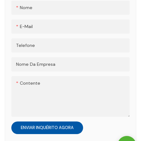
opções de personalização
e camisetas masculinas e
Nome
completas, este vestuário
femininas, garantindo um
profissional para ciclismo
visual elegante e exclusivo
E-Mail
oferece respirabilidade,
para suas aventuras de
flexibilidade e durabilidade
ciclismo.
Telefone
de longa duração tanto para
ciclismo de estrada quanto
para mountain bike. Pensado
Nome Da Empresa
para ciclistas de todos os
níveis, ele eleva a velocidade,
Contente
o conforto e a segurança em
cada pedalada.
ENVIAR INQUÉRITO AGORA