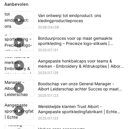
Aanbevolen
Van ontwerp tot eindproduct: ons
kledingproductieproces
2026
04
08
Borduurproces voor op maat gemaakte
sportkleding – Precieze logo-stiksels |
Vakmanschap van AIBORT Factory
2025
07
31
Aangepaste honkbalcaps voor teams &
merken - Embroidery & Afdrukopties | Aibort
Cap Collection
2025
07
29
Boodschap van onze General Manager -
Aibort Leiderschap achter Succes op maat
Sportkleding
2025
07
23
Wereldwijde klanten Trust Aibort -
Aangepaste sportkledingfabrikant | Echte
partnerschappen, echte resultaten
2025
07
23