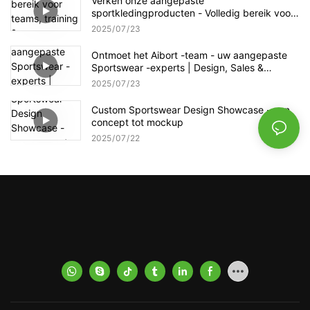
Verken onze aangepaste
sportkledingproducten - Volledig bereik voor
teams, training & Evenementen | Aibort
2025
07
23
Apparel Showcase
Ontmoet het Aibort -team - uw aangepaste
Sportswear -experts | Design, Sales &
Productieondersteuning
2025
07
23
Custom Sportswear Design Showcase - van
concept tot mockup
2025
07
22