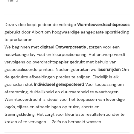
fabrikant training uniform
Deze video loopt je door de volledige
Warmteoverdrachtsproces
gebruikt door Aibort om hoogwaardige aangepaste sportkleding
te produceren.
We beginnen met digitaal
Ontwerpcreatie
, zorgen voor een
nauwkeurige lay -out en kleurpositionering. Het ontwerp wordt
vervolgens op overdrachtspapier gedrukt met behulp van
gespecialiseerde printers. Nadien gebruiken we
lasersnijden
Om
de gedrukte afbeeldingen precies te snijden. Eindelijk is elk
gesneden stuk
Individueel geïnspecteerd
Voor toepassing om
afstemming, duidelijkheid en duurzaamheid te waarborgen.
Warmteoverdracht is ideaal voor het toepassen van levendige
logo's, cijfers en afbeeldingen op truien, shorts en
trainingskleding. Het zorgt voor kleurfaste resultaten zonder te
kraken of te vervagen — Zelfs na herhaald wassen.