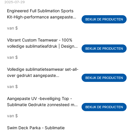
2025-07-29
Engineered Full Sublimation Sports
Kit-High-performance aangepaste
BEKIJK DE PRODUCTEN
uniformen | Onbeperkte kleur &
van
$
Grafische opties | Warmte-
overdracht zonder duurzame print
Vibrant Custom Teamwear - 100%
volledige sublimatieafdruk | Design-
BEKIJK DE PRODUCTEN
your-own sportuniform set |
van
$
Prestatiestof & geen vervaging
Volledige sublimatieteamwear set-all-
over gedrukt aangepaste
BEKIJK DE PRODUCTEN
sportuniform | Logo &
van
$
Patroonaanpassing | OEM
Activewear -fabrikant
Aangepaste UV -beveiliging Top -
Sublimatie Gedrukte zonnesteed met
BEKIJK DE PRODUCTEN
mesh zijpanelen | Lichtgewicht
van
$
outdoor zip-up uitslag bewaker |
OEM UPF -kledingleverancier
Swim Deck Parka - Sublimatie