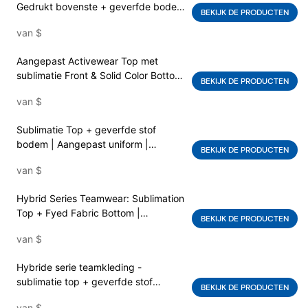
Gedrukt bovenste + geverfde bodem
BEKIJK DE PRODUCTEN
| Custom Swim Team warming-up jas
van
$
| Waterdichte fabrikant van
buitenjacks
Aangepast Activewear Top met
sublimatie Front & Solid Color Bottom
BEKIJK DE PRODUCTEN
| Prestatiekledingleverancier
van
$
Sublimatie Top + geverfde stof
bodem | Aangepast uniform |
BEKIJK DE PRODUCTEN
Premium kwaliteit trend instelling snel
van
$
droge sublimatie bedrukt aangepast
Logo Professional Club Teamwear
Hybrid Series Teamwear: Sublimation
voor atletisch programma
Top + Fyed Fabric Bottom |
BEKIJK DE PRODUCTEN
Aangepast trainingsuniform
van
$
Hybride serie teamkleding -
sublimatie top + geverfde stof
BEKIJK DE PRODUCTEN
bodem | Aangepaste teamwear
van
$