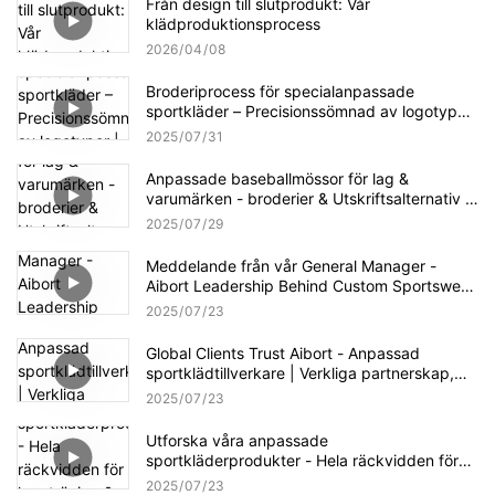
Från design till slutprodukt: Vår
klädproduktionsprocess
2026
04
08
Broderiprocess för specialanpassade
sportkläder – Precisionssömnad av logotyper
| AIBORT Factory Craftsmanship
2025
07
31
Anpassade baseballmössor för lag &
varumärken - broderier & Utskriftsalternativ |
Aibort Cap Collection
2025
07
29
Meddelande från vår General Manager -
Aibort Leadership Behind Custom Sportswear
Success
2025
07
23
Global Clients Trust Aibort - Anpassad
sportklädtillverkare | Verkliga partnerskap,
verkliga resultat
2025
07
23
Utforska våra anpassade
sportkläderprodukter - Hela räckvidden för
lag, träning & evenemang | Aibort Apparel
2025
07
23