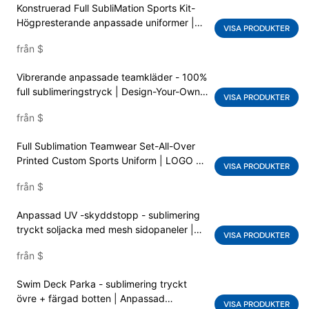
Konstruerad Full SubliMation Sports Kit-
Högpresterande anpassade uniformer |
VISA PRODUKTER
Obegränsad färg & Grafiska alternativ |
från
$
Värmesöverföringsfri hållbart tryck
Vibrerande anpassade teamkläder - 100%
full sublimeringstryck | Design-Your-Own
VISA PRODUKTER
Sports Uniform Set | Performance Fabric
från
$
& ingen blekning
Full Sublimation Teamwear Set-All-Over
Printed Custom Sports Uniform | LOGO &
VISA PRODUKTER
Mönsteranpassning | OEM Activewear -
från
$
tillverkare
Anpassad UV -skyddstopp - sublimering
tryckt soljacka med mesh sidopaneler |
VISA PRODUKTER
Lätt utomhus Zip-up utslag vakt | OEM
från
$
UPF klädleverantör
Swim Deck Parka - sublimering tryckt
övre + färgad botten | Anpassad
VISA PRODUKTER