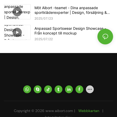
Showcase
Möt Aibort -teamet - Dina anpassade
sportkläderexperter | Design, försäljning &
produktionsstöd
2025
07
23
Anpassad Sportswear Design Showcase -
Från koncept till mockup
2025
07
22
Copyright © 2026
www.aibort.com
|
Webbkartan
|