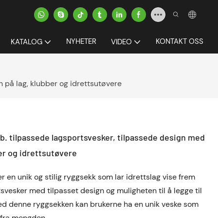
NYHETER
KONTAKT OSS
KATALOG
VIDEO
 på lag, klubber og idrettsutøvere
b. tilpassede lagsportsvesker, tilpassede design med
er og idrettsutøvere
en unik og stilig ryggsekk som lar idrettslag vise frem
tsvesker med tilpasset design og muligheten til å legge til
ed denne ryggsekken kan brukerne ha en unik veske som
t fra mengden.