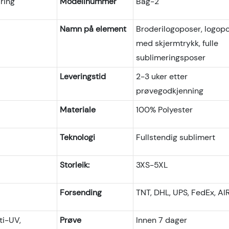
ring
Modellnummer
Bag-2
Namn på element
Broderilogoposer, logop
med skjermtrykk, fulle
sublimeringsposer
Leveringstid
2-3 uker etter
prøvegodkjenning
Materiale
100% Polyester
Teknologi
Fullstendig sublimert
Storleik:
3XS-5XL
Forsending
TNT, DHL, UPS, FedEx, AI
ti-UV,
Prøve
Innen 7 dager