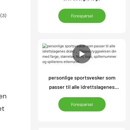
Forespørsel
personlige sportsvesker som
passer til alle idrettslagenes
en
drakt， Tilpass ryggsekken din
Forespørsel
med farge, størrelse, form, logo,
et
spillernummer og spillerens
etternavn