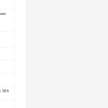
oser
R, SEA