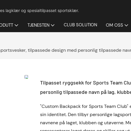
es lagklær og spesialtilpasset sportsklær.
CLUB SOLUTION
ODUTT
TJENESTEN
OM OSS
sportsvesker, tilpassede design med personlig tilpassede navn
Tilpasset ryggsekk for Sports Team Clu
personlig tilpassede navn på lag, klubb
"Custom Backpack for Sports Team Club" er 
sin identitet. Den tilbyr personlige lagspor
navnene på laget, klubben og utøverne. M
representerer laget deres og skiller seg u