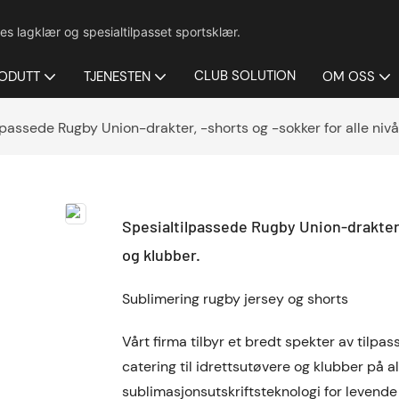
es lagklær og spesialtilpasset sportsklær.
CLUB SOLUTION
ODUTT
TJENESTEN
OM OSS
lpassede Rugby Union-drakter, -shorts og -sokker for alle nivå
Spesialtilpassede Rugby Union-drakter, 
og klubber.
Sublimering rugby jersey og shorts
Vårt firma tilbyr et bredt spekter av tilpas
catering til idrettsutøvere og klubber på a
sublimasjonsutskriftsteknologi for levende 