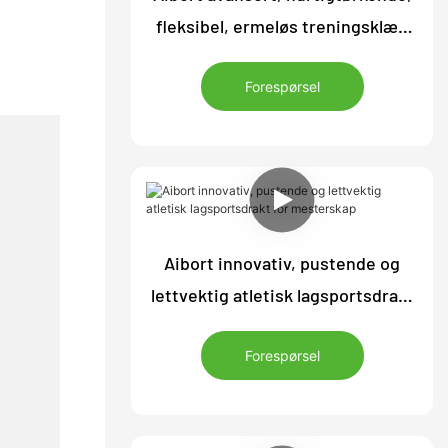
fleksibel, ermeløs treningsklær,
basketballtrøye for konkurranser
Forespørsel
Aibort innovativ, pustende og
lettvektig atletisk lagsportsdrakt
for mesterskap
Forespørsel