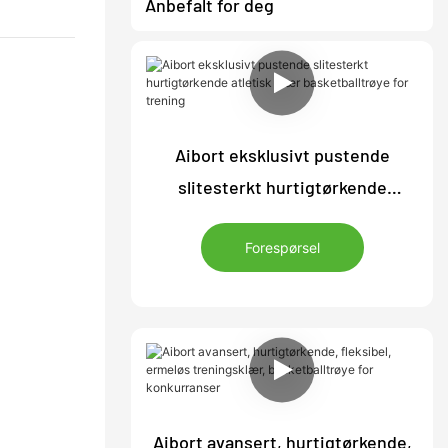
Anbefalt for deg
Aibort eksklusivt pustende
slitesterkt hurtigtørkende
atletisk klær basketballtrøye for
Forespørsel
trening
Aibort avansert, hurtigtørkende,