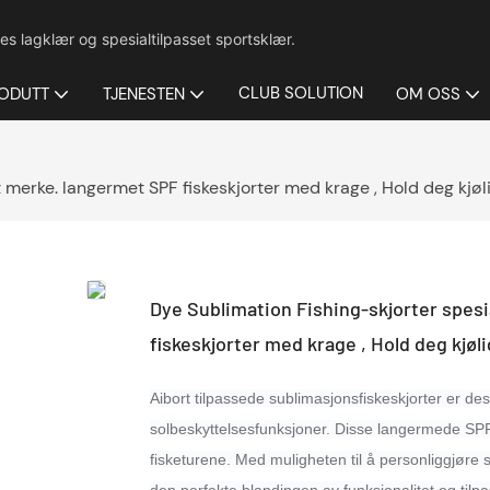
es lagklær og spesialtilpasset sportsklær.
CLUB SOLUTION
ODUTT
TJENESTEN
OM OSS
t merke. langermet SPF fiskeskjorter med krage , Hold deg kjøl
Dye Sublimation Fishing-skjorter spesi
fiskeskjorter med krage , Hold deg kjøl
Aibort tilpassede sublimasjonsfiskeskjorter er de
solbeskyttelsesfunksjoner. Disse langermede SPF
fisketurene. Med muligheten til å personliggjøre 
den perfekte blandingen av funksjonalitet og tilpas