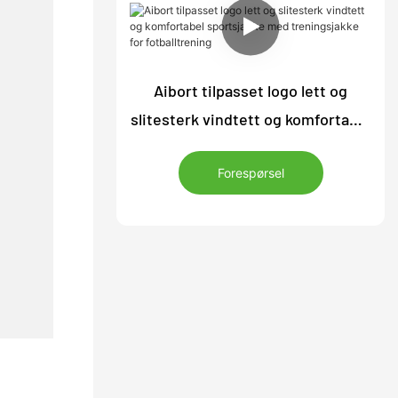
Aibort tilpasset logo lett og
slitesterk vindtett og komfortabel
sportsjakke med treningsjakke for
Forespørsel
fotballtrening