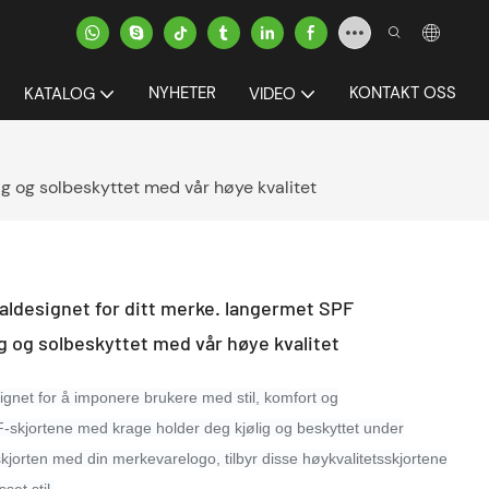
NYHETER
KONTAKT OSS
KATALOG
VIDEO
ig og solbeskyttet med vår høye kvalitet
aldesignet for ditt merke. langermet SPF
ig og solbeskyttet med vår høye kvalitet
signet for å imponere brukere med stil, komfort og
-skjortene med krage holder deg kjølig og beskyttet under
skjorten med din merkevarelogo, tilbyr disse høykvalitetsskjortene
set stil.