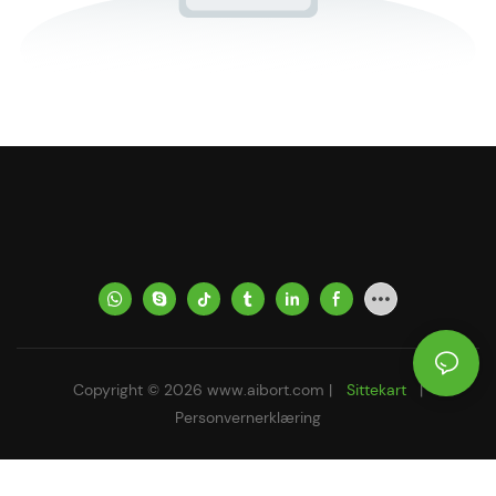
Copyright © 2026
www.aibort.com
|
Sittekart
|
Personvernerklæring