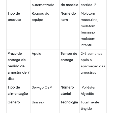
automatizado
de modelo
corrida-2
Tipo de
Roupas de
Nome do
Moletom
produto
equipe
item
masculino,
moletom
feminino,
moletom
infantil
Prazo de
Apoio
Tempo de
2-3 semanas
entrega do
entrega
após a
pedido de
aprovação das
amostra de 7
amostras
dias
Tipo de
Serviço OEM
Número
Poliéster
alimentação
aterial
Algodão
Gênero
Unissex
Tecnologia
Totalmente
tingido