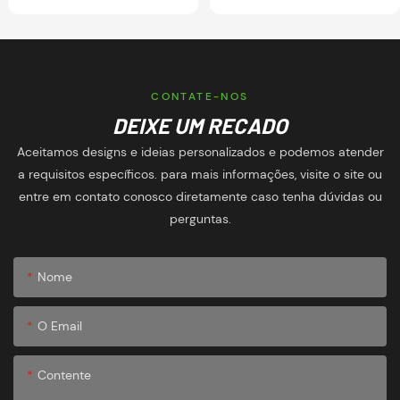
do logotipo & Opções de
disponível | OEM
pressione calor |
Teamwear Factory
Fabricante de kits de
equipe
CONTATE-NOS
DEIXE UM RECADO
Aceitamos designs e ideias personalizados e podemos atender
a requisitos específicos. para mais informações, visite o site ou
entre em contato conosco diretamente caso tenha dúvidas ou
perguntas.
Nome
O Email
Contente