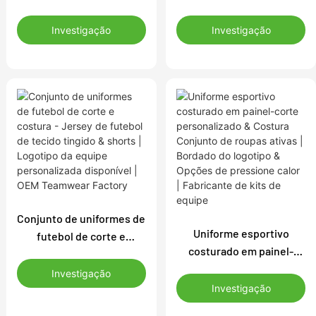
Corte personalizado &
personalizado - Corte
Costurar uniforme de
elegante & Costure o kit
Investigação
Investigação
futebol para clubes e
de futebol com
escolas | Logotipo &
personalização do
personalização de cores
logotipo | Apreciação de
disponível
equipes para clubes &
escolas
Conjunto de uniformes de
Uniforme esportivo
futebol de corte e
costurado em painel-
costura - Jersey de
corte personalizado &
futebol de tecido tingido
Investigação
Costura Conjunto de
& shorts | Logotipo da
Investigação
roupas ativas | Bordado
equipe personalizada