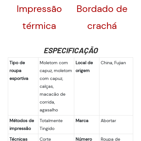
Impressão
Bordado de
térmica
crachá
ESPECIFICAÇÃO
Tipo de
Moletom com
Local de
China, Fujian
roupa
capuz, moletom
origem
esportiva
com capuz,
calças,
macacão de
corrida,
agasalho
Métodos de
Totalmente
Marca
Abortar
impressão
Tingido
Técnicas
Corte
Número
Roupa de