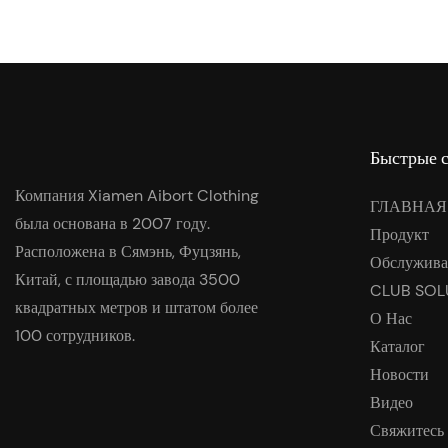
Быстрые 
Компания Xiamen Aibort Clothing
ГЛАВНАЯ
была основана в 2007 году.
Продукт
Расположена в Сямэнь, Фуцзянь,
Обслужива
Китай, с площадью завода 3500
CLUB SOL
квадратных метров и штатом более
О Нас
100 сотрудников.
Каталог
Новости
Видео
Свяжитесь