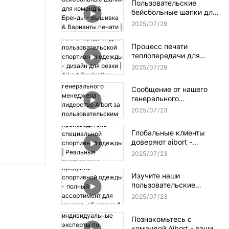
Пользовательские
фабрики AIBORT
бейсбольные шапки для
команд & Бренды -
2025
07
29
Вышивка & Варианты
печати | Коллекция Aibort
Процесс печати
Cap
теплопередачи для
пользовательской
2025
07
29
спортивной одежды -
дизайн для резки | Aibort
Сообщение от нашего
Production Workflow
генерального
менеджера - лидерство
2025
07
23
Aibort за
пользовательским
Глобальные клиенты
успехом спортивной
доверяют aibort -
одежды
производитель
2025
07
23
специальной спортивной
одежды | Реальные
Изучите наши
партнерские отношения,
пользовательские
реальные результаты
продукты спортивной
2025
07
23
одежды - полный
ассортимент для
Познакомьтесь с
команд, обучение &
командой Aibort - ваши