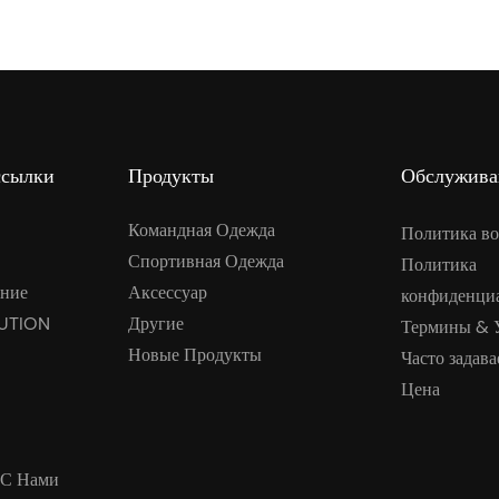
ссылки
Продукты
Обслужива
Командная Одежда
Политика во
Спортивная Одежда
Политика
ние
Аксессуар
конфиденци
UTION
Другие
Термины & 
Новые Продукты
Часто задав
Цена
 С Нами