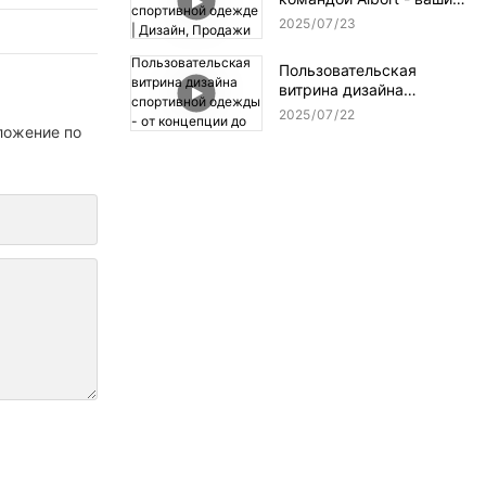
События | Aibort Apparel
индивидуальные
Showcase
2025
07
23
эксперты по спортивной
одежде | Дизайн,
Пользовательская
Продажи &
витрина дизайна
Производственная
спортивной одежды - от
поддержка
2025
07
22
концепции до макета
ложение по