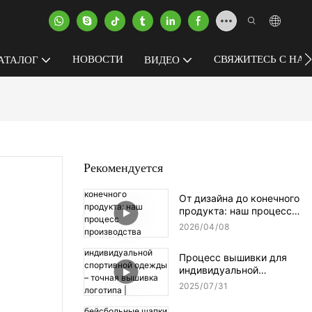
НОВОСТИ
СВЯЖИТЕСЬ С НА
АТАЛОГ
ВИДЕО
Рекомендуется
От дизайна до конечного
продукта: наш процесс
производства одежды.
2026
04
08
Процесс вышивки для
индивидуальной
спортивной одежды –
2025
07
31
точная вышивка
логотипа | Мастерство