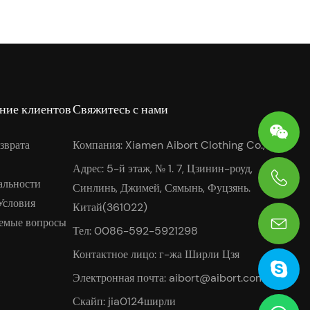
ние клиентов
Свяжитесь с нами
зврата
Компания: Xiamen Aibort Clothing Co., Ltd.
Адрес: 5-й этаж, № 1. 7, Цзинин-роуд,
альности
Синлинь, Джимей, Сямынь, Фуцзянь.
0086-13906036269
Условия
Китай(361022)
аемые вопросы
Тел: 0086-592-5921298
Контактное лицо: г-жа Ширли Цзя
Электронная почта:
aibort@aibort.com
Скайп: jia0124ширли