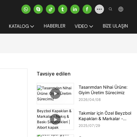
HABERLER
BIZE ULAŞIN
KATALOG
VIDEO
Tavsiye edilen
Tasarımdan Nihai Ürüne:
Giyim Üretim Sürecimiz
2026
04
08
Takımlar için Özel Beyzbol
Kapakları & Markalar -
Nakış & Baskı Seçenekleri
2025
07
29
| Aibort kapak koleksiyonu