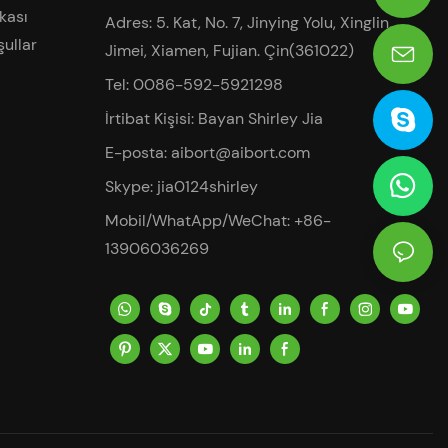
0086-13906036269
ikası
Adres: 5. Kat, No. 7, Jinying Yolu, Xinglin,
şullar
Jimei, Xiamen, Fujian. Çin(361022)
Tel: 0086-592-5921298
İrtibat Kişisi: Bayan Shirley Jia
E-posta:
aibort@aibort.com
Skype: jia0124shirley
Mobil/WhatApp/WeChat: +86-
13906036269