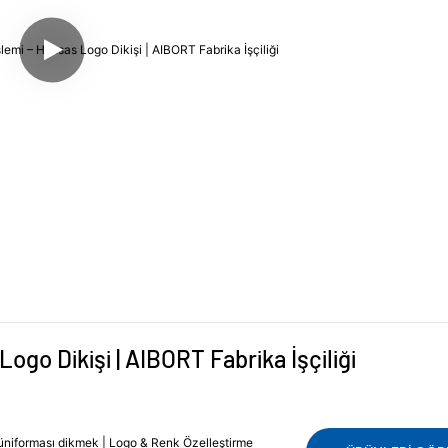
Logo Dikişi | AIBORT Fabrika İşçiliği
ol üniforması dikmek | Logo & Renk Özelleştirme