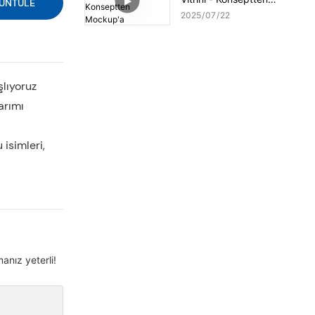
ÜNTÜLE
Mockup'a
2025
07
22
şlıyoruz
arımı
 isimleri,
anız yeterli!