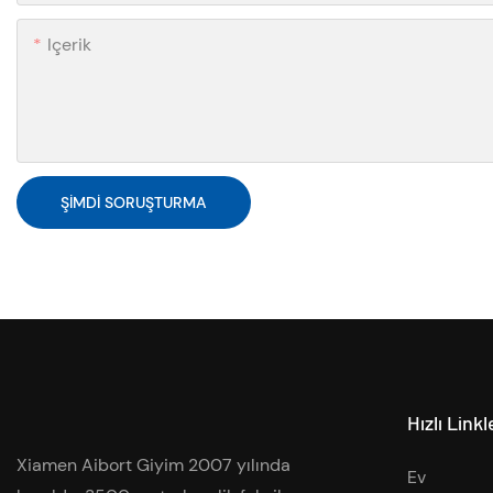
Içerik
ŞIMDI SORUŞTURMA
Hızlı Linkl
Xiamen Aibort Giyim 2007 yılında
Ev