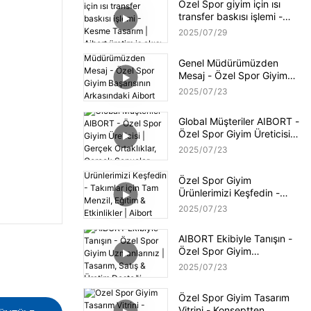
Özel Spor giyim için ısı
transfer baskısı işlemi -
Kesme Tasarım | Aibort
2025
07
29
üretim iş akışı
Genel Müdürümüzden
Mesaj - Özel Spor Giyim
Başarısının Arkasındaki
2025
07
23
Aibort Liderliği
Global Müşteriler AIBORT -
Özel Spor Giyim Üreticisi |
Gerçek Ortaklıklar, Gerçek
2025
07
23
Sonuçlar
Özel Spor Giyim
Ürünlerimizi Keşfedin -
Takımlar için Tam Menzil,
2025
07
23
Eğitim & Etkinlikler | Aibort
Giyim Vitrini
AIBORT Ekibiyle Tanışın -
Özel Spor Giyim
Uzmanlarınız | Tasarım,
2025
07
23
Satış & Üretim Desteği
Özel Spor Giyim Tasarım
Vitrini - Konseptten