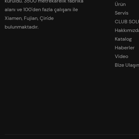
kuruldu. 3500 metrekarelik fabrika
Ürün
alanı ve 100'den fazla çalışanı ile
Servis
Xiamen, Fujian, Çin'de
CLUB SOL
bulunmaktadır.
Hakkımızd
Katalog
Haberler
Video
Bize Ulaşı