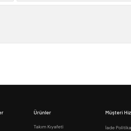
er
Ürünler
Müşteri Hi
Takım Kıyafeti
İade Politika