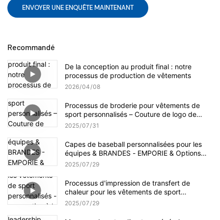
ENVOYER UNE ENQUÊTE MAINTENANT
Recommandé
De la conception au produit final : notre
processus de production de vêtements
2026
04
08
Processus de broderie pour vêtements de
sport personnalisés – Couture de logo de
précision | Savoir-faire de l'usine AIBORT
2025
07
31
Capes de baseball personnalisées pour les
équipes & BRANDES - EMPORIE & Options
d'impression | Collection Aibort Cap
2025
07
29
Processus d'impression de transfert de
chaleur pour les vêtements de sport
personnalisés - conception à la coupe | Flux
2025
07
29
de travail de production AIBORT