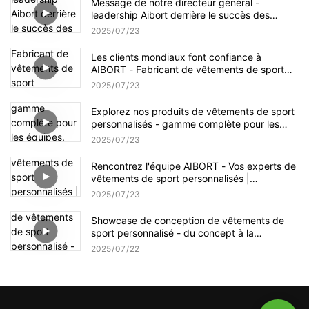
Message de notre directeur général -
leadership Aibort derrière le succès des
vêtements de sport personnalisés
2025
07
23
Les clients mondiaux font confiance à
AIBORT - Fabricant de vêtements de sport
personnalisé | Partenariats réels, résultats
2025
07
23
réels
Explorez nos produits de vêtements de sport
personnalisés - gamme complète pour les
équipes, formation & Événements | Vitrine des
2025
07
23
vêtements Aibort
Rencontrez l'équipe AIBORT - Vos experts de
vêtements de sport personnalisés |
Conception, ventes & Support de production
2025
07
23
Showcase de conception de vêtements de
sport personnalisé - du concept à la
maquette
2025
07
22